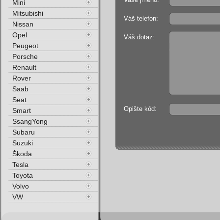
Mini
Mitsubishi
Váš telefon:
Nissan
Opel
Váš dotaz:
Peugeot
Porsche
Renault
Rover
Saab
Seat
Opište kód:
Smart
SsangYong
Subaru
Suzuki
Škoda
Tesla
Toyota
Volvo
VW