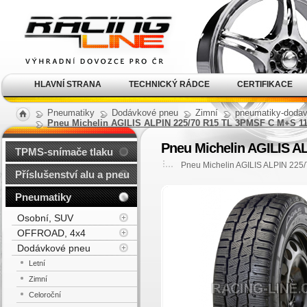
Alu kola, elektrony, litá
kola Racing Line
HLAVNÍ STRANA
TECHNICKÝ RÁDCE
CERTIFIKACE
Pneumatiky
Dodávkové pneu
Zimní
pneumatiky-dodav
Pneu Michelin AGILIS ALPIN 225/70 R15 TL 3PMSF C M+S 1
Pneu Michelin AGILIS A
TPMS-snímače tlaku
Pneu Michelin AGILIS ALPIN 22
Příslušenství alu a pneu
Pneumatiky
Osobní, SUV
OFFROAD, 4x4
Dodávkové pneu
Letní
Zimní
Celoroční