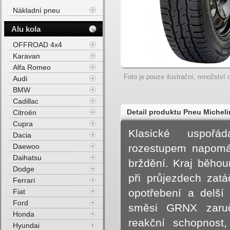
Nákladní pneu
Alu kola
OFFROAD 4x4
Karavan
Alfa Romeo
Foto je pouze ilustrační, množství d
Audi
BMW
Cadillac
Detail produktu Pneu Michel
Citroën
Cupra
Zimní
Klasické uspořá
Dacia
Daewoo
rozestupem napomáh
Daihatsu
brždění. Kraj běhou
Dodge
při průjezdech zat
Ferrari
opotřebení a delší 
Fiat
Ford
směsi GRNX zaruču
Honda
reakční schopnost
Hyundai