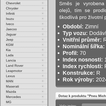
Směs je vyrobena 
Chevrolet
Chrysler
olejů, tím se prodl
Infiniti
škodlivá pro životní 
Isuzu
Iveco
Období:
Zimní
Jaecoo
Typ vozu:
Dodáv
Jaguar
Vnitřní průměr:
R
Jeep
KGM
Nominální šířka:
Kia
Profil:
70
Lada
Index nosnosti:
1
Lancia
Index rychlosti:
R
Land Rover
Leapmotor
Konstrukce:
R
Lexus
Rok výroby:
202
MAN
Maserati
Mazda
Dotaz k produktu "Pneu Mich
Mercedes
MG
Vaše jméno: