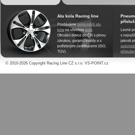
Alu kola Racing line
Pneuma
přísluš
Prodáváme
nejlevnější alu
kola
na všechna
auta
.
Levné pn
Oficiální dovoz do ČR s plnou
s nejvyšš
zárukou, garancí kvality a s
jakosti 
potřebnými certifikacemi (ISO,
automobi
TÜV).
příslušen
© 2010-2026 Copyright Racing Line CZ s.r.o. VS-POINT.cz