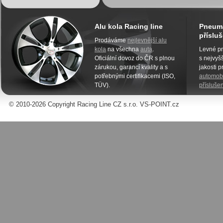
Alu kola Racing line
Pneuma
přísluš
Prodáváme
nejlevnější alu
kola
na všechna
auta
.
Levné pn
Oficiální dovoz do ČR s plnou
s nejvyšš
zárukou, garancí kvality a s
jakosti 
potřebnými certifikacemi (ISO,
automobi
TÜV).
příslušen
© 2010-2026 Copyright Racing Line CZ s.r.o. VS-POINT.cz