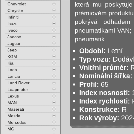
která mu poskytuje 
Chevrolet
Chrysler
prémiovém produktu
Infiniti
pokrývá odhadem 
Isuzu
pneumatikami VAN; n
Iveco
Jaecoo
pneumatik.
Jaguar
Období:
Letní
Jeep
KGM
Typ vozu:
Dodáv
Kia
Vnitřní průměr:
R
Lada
Nominální šířka:
Lancia
Land Rover
Profil:
65
Leapmotor
Index nosnosti:
1
Lexus
Index rychlosti:
R
MAN
Konstrukce:
R
Maserati
Mazda
Rok výroby:
202
Mercedes
MG