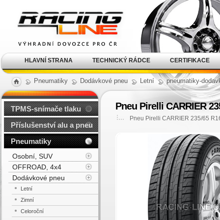
Alu kola, elektrony, litá
kola Racing Line
HLAVNÍ STRANA
TECHNICKÝ RÁDCE
CERTIFIKACE
Pneumatiky
Dodávkové pneu
Letní
pneumatiky-dodavk
Pneu Pirelli CARRIER 23
TPMS-snímače tlaku
Pneu Pirelli CARRIER 235/65 R1
Příslušenství alu a pneu
Pneumatiky
Osobní, SUV
OFFROAD, 4x4
Dodávkové pneu
Letní
Zimní
Celoroční