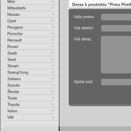
Mini
Dotaz k produktu "Pneu Pirel
Mitsubishi
Nissan
Vaše jméno:
Opel
Peugeot
Váš telefon:
Porsche
Váš dotaz:
Renault
Rover
Saab
Seat
Smart
SsangYong
Subaru
Opište kód:
Suzuki
Škoda
Tesla
Toyota
Volvo
VW