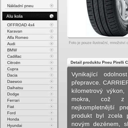
Nákladní pneu
Alu kola
OFFROAD 4x4
Karavan
Alfa Romeo
Foto je pouze ilustrační, množství d
Audi
BMW
Cadillac
Detail produktu Pneu Pirelli
Citroën
Cupra
Vynikající odoln
Dacia
Daewoo
přepravce. CARRIER 
Daihatsu
kilometrový výkon,
Dodge
mokra, což z 
Ferrari
nejkompletnější p
Fiat
Ford
produkt byl zcela 
Honda
novým dezénem, slo
Hyundai