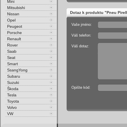
Mini
Mitsubishi
Dotaz k produktu "Pneu Pire
Nissan
Opel
Vaše jméno:
Peugeot
Porsche
Váš telefon:
Renault
Rover
Váš dotaz:
Saab
Seat
Smart
SsangYong
Subaru
Suzuki
Opište kód:
Škoda
Tesla
Toyota
Volvo
VW