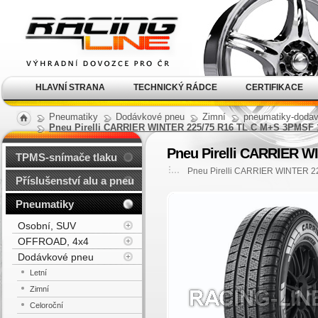
Alu kola, elektrony, litá
kola Racing Line
HLAVNÍ STRANA
TECHNICKÝ RÁDCE
CERTIFIKACE
Pneumatiky
Dodávkové pneu
Zimní
pneumatiky-dodav
Pneu Pirelli CARRIER WINTER 225/75 R16 TL C M+S 3PMSF 
Pneu Pirelli CARRIER W
TPMS-snímače tlaku
Pneu Pirelli CARRIER WINTER 2
Příslušenství alu a pneu
Pneumatiky
Osobní, SUV
OFFROAD, 4x4
Dodávkové pneu
Letní
Zimní
Celoroční