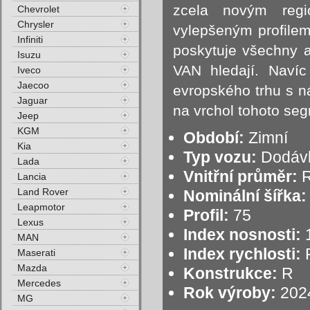
zcela novým reg
Chevrolet
Chrysler
vylepšeným profilem
Infiniti
poskytuje všechny a
Isuzu
VAN hledají. Nav
Iveco
Jaecoo
evropského trhu s n
Jaguar
na vrchol tohoto se
Jeep
KGM
Období:
Zimní
Kia
Typ vozu:
Dodáv
Lada
Vnitřní průměr:
R
Lancia
Land Rover
Nominální šířka:
Leapmotor
Profil:
75
Lexus
Index nosnosti:
1
MAN
Index rychlosti:
R
Maserati
Mazda
Konstrukce:
R
Mercedes
Rok výroby:
202
MG