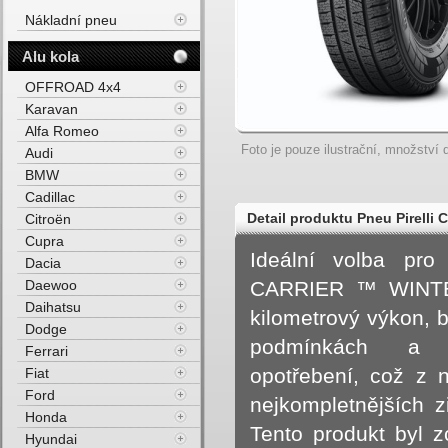
Nákladní pneu
Alu kola
OFFROAD 4x4
Karavan
Alfa Romeo
Foto je pouze ilustrační, množství d
Audi
BMW
Cadillac
Detail produktu Pneu Pirell
Citroën
Cupra
118R Zimní
Ideální volba pr
Dacia
Daewoo
CARRIER ™ WINTER 
Daihatsu
kilometrový výkon, 
Dodge
podmínkách a pra
Ferrari
opotřebení, což z 
Fiat
Ford
nejkompletnějších 
Honda
Tento produkt byl z
Hyundai