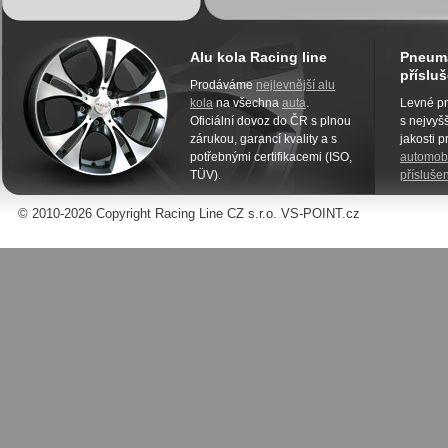
Alu kola Racing line
Pneuma
přísluš
Prodáváme
nejlevnější alu
kola
na všechna
auta
.
Levné pn
Oficiální dovoz do ČR s plnou
s nejvyšš
zárukou, garancí kvality a s
jakosti 
potřebnými certifikacemi (ISO,
automobi
TÜV).
příslušen
© 2010-2026 Copyright Racing Line CZ s.r.o. VS-POINT.cz