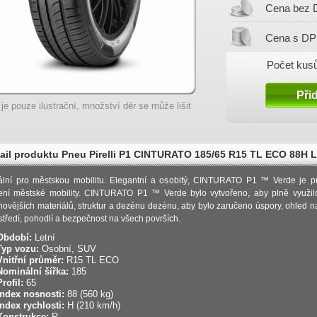
Cena bez 
Cena s DP
Počet kusů
 je pouze ilustrační, množství děr se může lišit
ail produktu Pneu Pirelli P1 CINTURATO 185/65 R15 TL ECO 88H L
ální pro městskou mobilitu. Elegantní a osobitý, CINTURATO P1 ™ Verde je p
ení městské mobility. CINTURATO P1 ™ Verde bylo vytvořeno, aby plně využil
novějších materiálů, struktur a dezénu dezénu, aby bylo zaručeno úspory, ohled na
středí, pohodlí a bezpečnost na všech površích.
Období:
Letní
Typ vozu:
Osobní, SUV
Vnitřní průměr:
R15 TL ECO
Nominální šířka:
185
Profil:
65
Index nosnosti:
88 (560 kg)
Index rychlosti:
H (210 km/h)
Konstrukce:
R