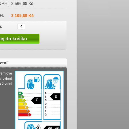
DPH:
2 566,69 Kč
H:
3 105,69 Kč
:
etní
rémiové
o výhod
 životní
B
C
69