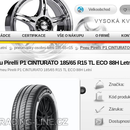
Velkoobchod
RÁDCE
CERTIFIKACE
VŠE O NÁKUPU
O FIRMĚ
KON
Letní
pneumatiky-osobni-letni-185-65-r15
Pneu Pirelli P1 CINTURATO
u Pirelli P1 CINTURATO 185/65 R15 TL ECO 88H Letn
Pneu Pirelli P1 CINTURATO 185/65 R15 TL ECO 88H Letní
Značka:
Kód produk
Záruka:
Dostupnost