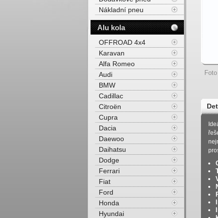
Nákladní pneu
Alu kola
OFFROAD 4x4
Karavan
Alfa Romeo
Foto
Audi
BMW
Cadillac
Det
Citroën
Cupra
Ide
Dacia
řeš
Daewoo
nej
Daihatsu
pro
Dodge
Ferrari
Fiat
Ford
Honda
Hyundai