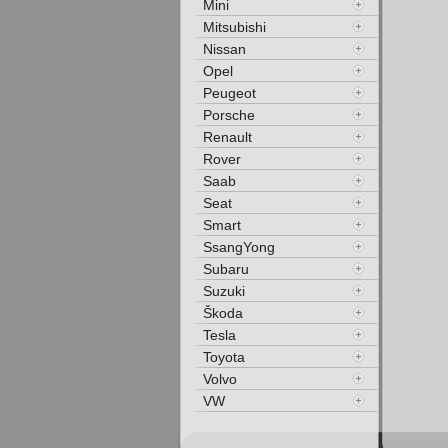
Mini
Mitsubishi
Nissan
Opel
Peugeot
Porsche
Renault
Rover
Saab
Seat
Smart
SsangYong
Subaru
Suzuki
Škoda
Tesla
Toyota
Volvo
VW