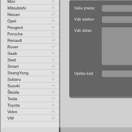
Mini
Mitsubishi
Vaše jméno:
Nissan
Váš telefon:
Opel
Peugeot
Váš dotaz:
Porsche
Renault
Rover
Saab
Seat
Smart
SsangYong
Opište kód:
Subaru
Suzuki
Škoda
Tesla
Toyota
Volvo
VW