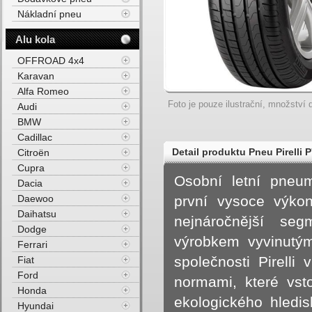
Nákladní pneu
Alu kola
OFFROAD 4x4
Karavan
Alfa Romeo
Foto je pouze ilustrační, množství d
Audi
BMW
Cadillac
Detail produktu Pneu Pirell
Citroën
Cupra
Letní
Osobní letní pneuma
Dacia
Daewoo
první vysoce výko
Daihatsu
nejnáročnější seg
Dodge
výrobkem vyvinutý
Ferrari
společnosti Pirelli
Fiat
Ford
normami, které vst
Honda
ekologického hledi
Hyundai