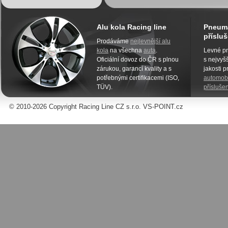
Alu kola Racing line
Pneuma
přísluš
Prodáváme
nejlevnější alu
kola
na všechna
auta
.
Levné pn
Oficiální dovoz do ČR s plnou
s nejvyšš
zárukou, garancí kvality a s
jakosti 
potřebnými certifikacemi (ISO,
automobi
TÜV).
příslušen
© 2010-2026 Copyright Racing Line CZ s.r.o. VS-POINT.cz