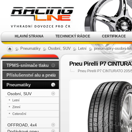
Alu kola, elektrony, litá
kola Racing Line
HLAVNÍ STRANA
TECHNICKÝ RÁDCE
CERTIFIKACE
Pneumatiky
Osobní, SUV
Letní
pneumatiky-osobni-let
Pneu Pirelli P7 CINTUR
TPMS-snímače tlaku
Pneu Pirelli P7 CINTURATO 205
Příslušenství alu a pneu
Pneumatiky
Osobní, SUV
Letní
Zimní
Celoroční
OFFROAD, 4x4
Dodávkové pneu