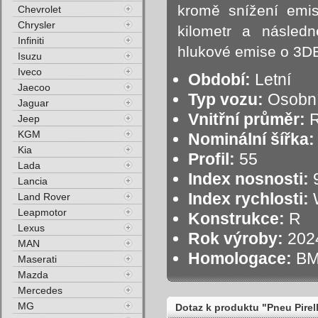
kromě snížení emi
Chevrolet
Chrysler
kilometr a následné
Infiniti
hlukové emise o 3D
Isuzu
Iveco
Období:
Letní
Jaecoo
Typ vozu:
Osobní
Jaguar
Vnitřní průměr:
R
Jeep
KGM
Nominální šířka:
Kia
Profil:
55
Lada
Index nosnosti:
9
Lancia
Index rychlosti:
W
Land Rover
Leapmotor
Konstrukce:
R
Lexus
Rok výroby:
202
MAN
Homologace:
B
Maserati
Mazda
Mercedes
MG
Dotaz k produktu "Pneu Pire