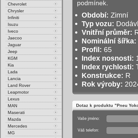
podmínek.
Chevrolet
Chrysler
Období:
Zimní
Infiniti
Typ vozu:
Dodáv
Isuzu
Vnitřní průměr:
R
Iveco
Jaecoo
Nominální šířka:
Jaguar
Profil:
65
Jeep
Index nosnosti:
1
KGM
Kia
Index rychlosti:
T
Lada
Konstrukce:
R
Lancia
Rok výroby:
202
Land Rover
Leapmotor
Lexus
Dotaz k produktu "Pneu Y
MAN
Maserati
Zimní"
Vaše jméno:
Mazda
Mercedes
Váš telefon:
MG