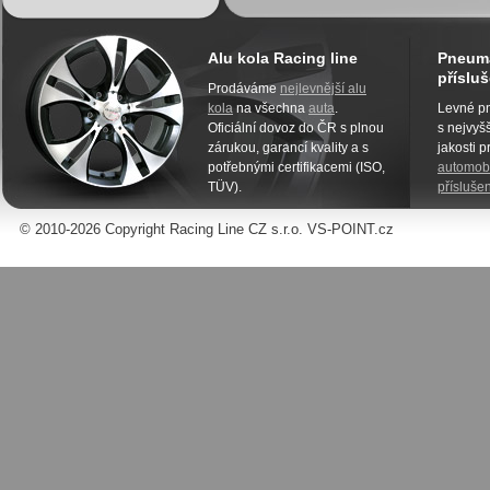
Alu kola Racing line
Pneuma
přísluš
Prodáváme
nejlevnější alu
kola
na všechna
auta
.
Levné pn
Oficiální dovoz do ČR s plnou
s nejvyšš
zárukou, garancí kvality a s
jakosti 
potřebnými certifikacemi (ISO,
automobi
TÜV).
příslušen
© 2010-2026 Copyright Racing Line CZ s.r.o. VS-POINT.cz