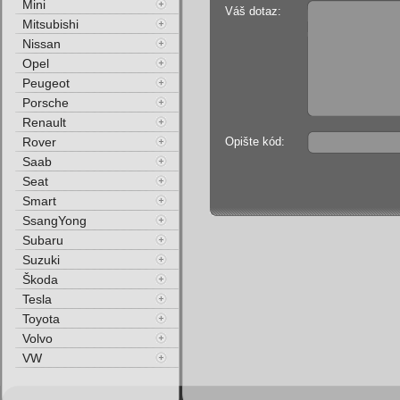
Mini
Váš dotaz:
Mitsubishi
Nissan
Opel
Peugeot
Porsche
Renault
Rover
Opište kód:
Saab
Seat
Smart
SsangYong
Subaru
Suzuki
Škoda
Tesla
Toyota
Volvo
VW