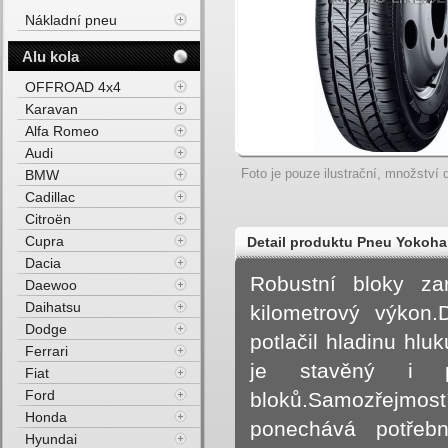
Nákladní pneu
Alu kola
OFFROAD 4x4
Karavan
Alfa Romeo
Audi
Foto je pouze ilustrační, množství d
BMW
Cadillac
Citroën
Cupra
Detail produktu Pneu Yoko
Dacia
6PR M+S 3PMSF 104T Zimní
Robustní bloky za
Daewoo
Daihatsu
kilometrový výkon
Dodge
potlačil hladinu hl
Ferrari
je stavěný i p
Fiat
Ford
bloků.Samozřejmost
Honda
ponechává potřebn
Hyundai