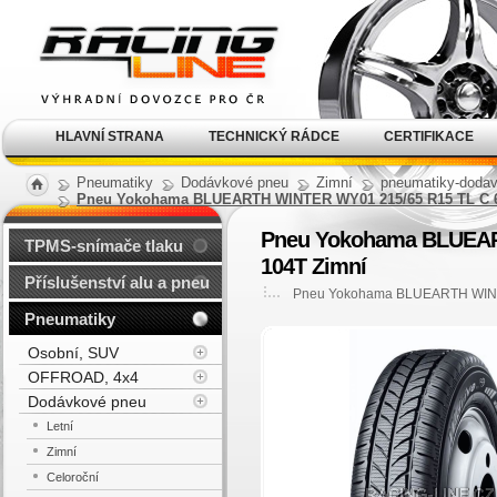
Alu kola, elektrony, litá
kola Racing Line
HLAVNÍ STRANA
TECHNICKÝ RÁDCE
CERTIFIKACE
Pneumatiky
Dodávkové pneu
Zimní
pneumatiky-dodav
Pneu Yokohama BLUEARTH WINTER WY01 215/65 R15 TL C 
Pneu Yokohama BLUEAR
TPMS-snímače tlaku
104T Zimní
Příslušenství alu a pneu
Pneu Yokohama BLUEARTH WINT
Pneumatiky
Osobní, SUV
OFFROAD, 4x4
Dodávkové pneu
Letní
Zimní
Celoroční