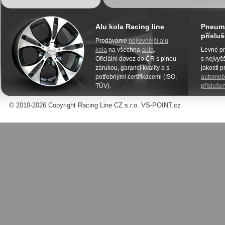
Alu kola Racing line
Pneuma
přísluš
Prodáváme
nejlevnější alu
kola
na všechna
auta
.
Levné pn
Oficiální dovoz do ČR s plnou
s nejvyšš
zárukou, garancí kvality a s
jakosti 
potřebnými certifikacemi (ISO,
automobi
TÜV).
příslušen
© 2010-2026 Copyright Racing Line CZ s.r.o. VS-POINT.cz