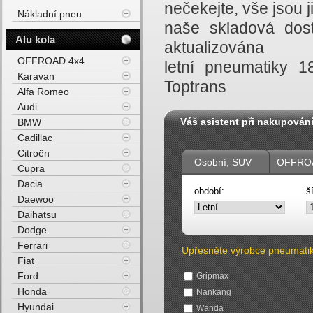
nečekejte, vše jsou
Nákladní pneu
naše skladová dost
Alu kola
aktualizována
OFFROAD 4x4
letní pneumatiky 
Karavan
Toptrans
Alfa Romeo
Audi
Váš asistent při nakupován
BMW
Cadillac
Citroën
Osobní, SUV
OFFROA
Cupra
Dacia
období:
š
Daewoo
Daihatsu
Dodge
Ferrari
Upřesněte výrobce pneumati
Fiat
Ford
Gripmax
Honda
Nankang
Hyundai
Wanda