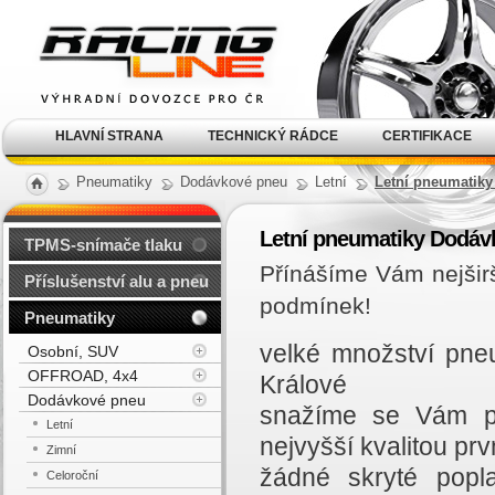
Alu kola, elektrony, litá
kola Racing Line
HLAVNÍ STRANA
TECHNICKÝ RÁDCE
CERTIFIKACE
Pneumatiky
Dodávkové pneu
Letní
Letní pneumatiky
Letní pneumatiky Dodáv
TPMS-snímače tlaku
Přínášíme Vám nejšir
Příslušenství alu a pneu
podmínek!
Pneumatiky
velké množství pne
Osobní, SUV
OFFROAD, 4x4
Králové
Dodávkové pneu
snažíme se Vám př
Letní
nejvyšší kvalitou prvn
Zimní
žádné skryté popl
Celoroční