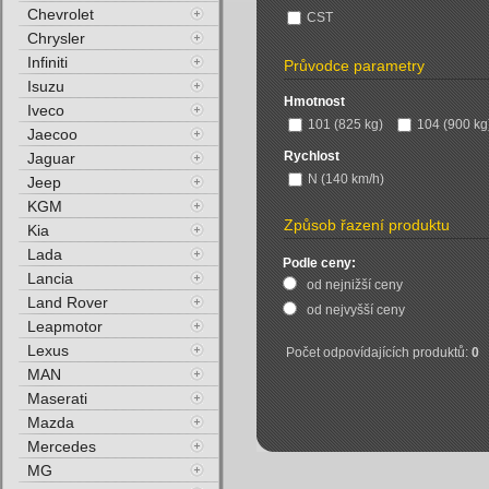
Chevrolet
CST
Chrysler
Infiniti
Průvodce parametry
Isuzu
Hmotnost
Iveco
101 (825 kg)
104 (900 kg
Jaecoo
Rychlost
Jaguar
N (140 km/h)
Jeep
KGM
Způsob řazení produktu
Kia
Lada
Podle ceny:
Lancia
od nejnižší ceny
Land Rover
od nejvyšší ceny
Leapmotor
Lexus
Počet odpovídajících produktů:
0
MAN
Maserati
Mazda
Mercedes
MG