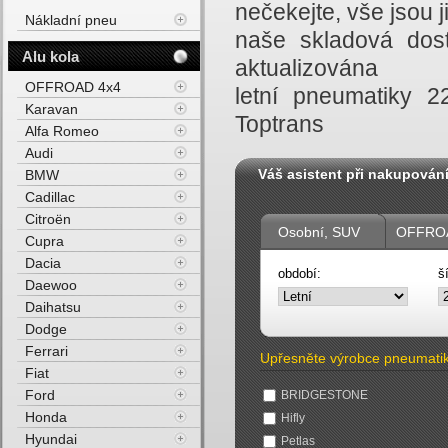
nečekejte, vše jsou
Nákladní pneu
naše skladová dost
Alu kola
aktualizována
OFFROAD 4x4
letní pneumatiky 
Karavan
Toptrans
Alfa Romeo
Audi
Váš asistent při nakupován
BMW
Cadillac
Citroën
Osobní, SUV
OFFROA
Cupra
Dacia
období:
š
Daewoo
Daihatsu
Dodge
Ferrari
Upřesněte výrobce pneumati
Fiat
Ford
BRIDGESTONE
Honda
Hifly
Hyundai
Petlas