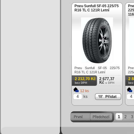
Pneu Sunfull SF-05 225/75
Pne
R16 TL C 121R Letní
225
116
Pneu Sunfull SF-05 225/75
Pne
R16 TL C 121R Letní
225
Letn
2 212,70 Kč
2 677,37
2 
Kč
bez DPH
s DPH
bez
12 ks
ks
1
2
3