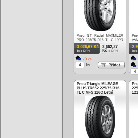
Pneu GT Radial MAXMILER
Pn
PRO 225/75 R16 TL C 10PR
VAN
121R Letní
121
3 026,67 Kč
3 662,27
2 
Kč
bez DPH
s DPH
bez
20 ks
ks
Pneu Triangle MILEAGE
Pn
PLUS TR652 225/75 R16
225
TL C M+S 116Q Letní
121