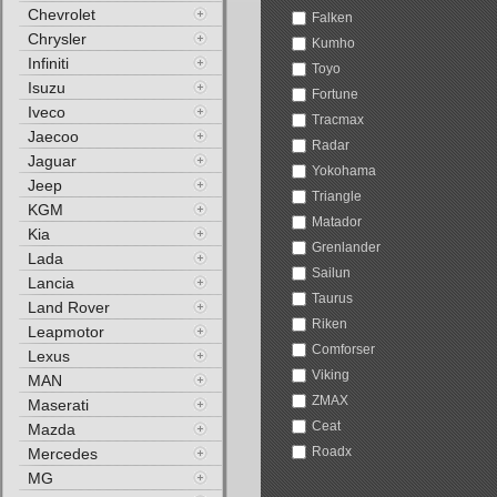
Chevrolet
Falken
Chrysler
Kumho
Infiniti
Toyo
Isuzu
Fortune
Iveco
Tracmax
Jaecoo
Radar
Jaguar
Yokohama
Jeep
Triangle
KGM
Matador
Kia
Grenlander
Lada
Sailun
Lancia
Taurus
Land Rover
Riken
Leapmotor
Comforser
Lexus
Viking
MAN
ZMAX
Maserati
Ceat
Mazda
Roadx
Mercedes
MG