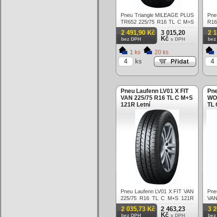
Pneu Triangle MILEAGE PLUS
Pne
TR652 225/75 R16 TL C M+S
R16
116Q Letní
2 491,90 Kč
3 015,20
2 
Kč
bez DPH
s DPH
bez
1 ks
20 ks
ks
Pneu Laufenn LV01 X FIT
Pne
VAN 225/75 R16 TL C M+S
WO
121R Letní
TL 
Pneu Laufenn LV01 X FIT VAN
Pn
225/75 R16 TL C M+S 121R
VAN
Letní
121
2 035,73 Kč
2 463,23
3 
Kč
bez DPH
s DPH
bez