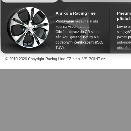
Alu kola Racing line
Pneuma
přísluš
Prodáváme
nejlevnější alu
kola
na všechna
auta
.
Levné pn
Oficiální dovoz do ČR s plnou
s nejvyšš
zárukou, garancí kvality a s
jakosti 
potřebnými certifikacemi (ISO,
automobi
TÜV).
příslušen
© 2010-2026 Copyright Racing Line CZ s.r.o. VS-POINT.cz