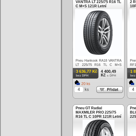
VANTRA LT 225/75 R16 TL
2 R
C M+S 121R Letní
10P
Pneu Hankook RA18 VANTRA
Pne
LT 225/75 R16 TL C M+S
RF1
121R Letní
121
3 636,77 Kč
4 400,49
1 
Kč
bez DPH
s DPH
bez
20 ks
ks
Pneu GT Radial
Pn
MAXMILER PRO 225/75
BL
R16 TL C 10PR 121R Letní
225
Let