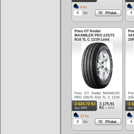
4 ks
ks
Pneu GT Radial
Pn
MAXMILER PRO 225/75
VAN
R16 TL C 121R Letní
10P
Pneu GT Radial MAXMILER
Pne
PRO 225/75 R16 TL C 121R
225
Letní
Letn
2 624,72 Kč
3 175,91
1 
Kč
bez DPH
s DPH
bez
12 ks
ks