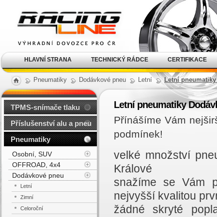
Alu kola, elektrony, litá
kola Racing Line
HLAVNÍ STRANA
TECHNICKÝ RÁDCE
CERTIFIKACE
Pneumatiky
Dodávkové pneu
Letní
Letní pneumatiky
Letní pneumatiky Dodáv
TPMS-snímače tlaku
Přínášíme Vám nejšir
Příslušenství alu a pneu
podmínek!
Pneumatiky
velké množství pne
Osobní, SUV
OFFROAD, 4x4
Králové
Dodávkové pneu
snažíme se Vám př
Letní
nejvyšší kvalitou prvn
Zimní
žádné skryté popl
Celoroční