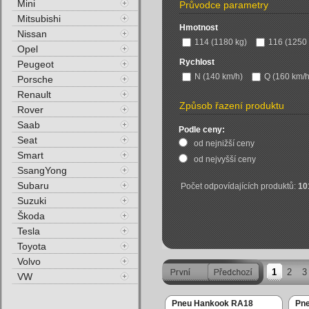
Mini
Průvodce parametry
Mitsubishi
Hmotnost
Nissan
114 (1180 kg)
116 (1250 
Opel
Rychlost
Peugeot
N (140 km/h)
Q (160 km/h
Porsche
Renault
Způsob řazení produktu
Rover
Saab
Podle ceny:
Seat
od nejnižší ceny
Smart
od nejvyšší ceny
SsangYong
Subaru
Počet odpovídajících produktů:
10
Suzuki
Škoda
Tesla
Toyota
Volvo
1
2
3
VW
Pneu Hankook RA18
Pn