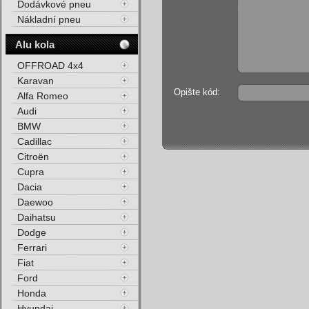
Dodávkové pneu
Nákladní pneu
Alu kola
OFFROAD 4x4
Karavan
Opište kód:
Alfa Romeo
Audi
BMW
Cadillac
Citroën
Cupra
Dacia
Daewoo
Daihatsu
Dodge
Ferrari
Fiat
Ford
Honda
Hyundai