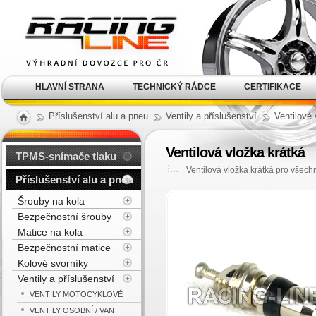
Alu kola, elektrony, litá
kola Racing Line
HLAVNÍ STRANA
TECHNICKÝ RÁDCE
CERTIFIKACE
Příslušenství alu a pneu
Ventily a příslušenství
Ventilové
Ventilová vložka krátká
TPMS-snímače tlaku
Ventilová vložka krátká pro všechn
Příslušenství alu a pneu
Šrouby na kola
Bezpečnostní šrouby
Matice na kola
Bezpečnostní matice
Kolové svorníky
Ventily a příslušenství
VENTILY MOTOCYKLOVÉ
VENTILY OSOBNÍ / VAN