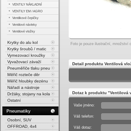
VENTILY NÁKLADNÍ
VENTILY EM / AGRO
Ventilkové čepičky
Ventilové návleky
Ventilové vložky
Krytky do alu kol
Foto je pouze ilustrační, množství d
Krytky šroubů / matic
Vymezovací kroužky
Vyvažovací závaží
Detail produktu Ventilová vlo
Pneuměřiče tlaku pneu
Měřič rozteče děr
Měřič hloubky dezénu
Nářadí a nástroje
Dotaz k produktu "Ventilová 
Držáky, stojany na kola
Ostatní
Vaše jméno:
Pneumatiky
Váš telefon:
Osobní, SUV
OFFROAD, 4x4
Váš dotaz: