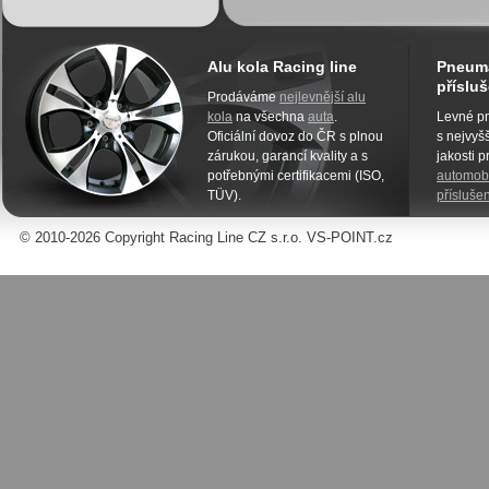
Alu kola Racing line
Pneuma
přísluš
Prodáváme
nejlevnější alu
kola
na všechna
auta
.
Levné pn
Oficiální dovoz do ČR s plnou
s nejvyšš
zárukou, garancí kvality a s
jakosti 
potřebnými certifikacemi (ISO,
automobi
TÜV).
příslušen
© 2010-2026 Copyright Racing Line CZ s.r.o. VS-POINT.cz