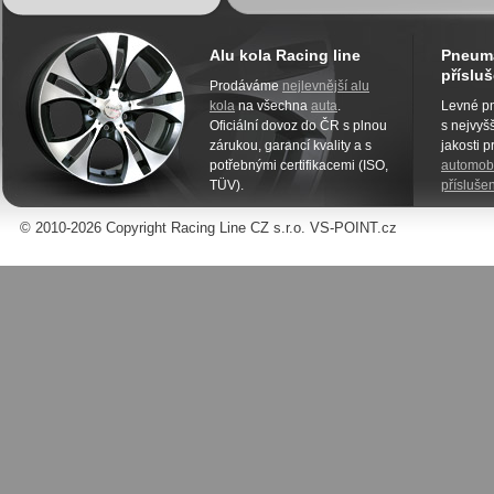
Alu kola Racing line
Pneuma
přísluš
Prodáváme
nejlevnější alu
kola
na všechna
auta
.
Levné pn
Oficiální dovoz do ČR s plnou
s nejvyšš
zárukou, garancí kvality a s
jakosti 
potřebnými certifikacemi (ISO,
automobi
TÜV).
příslušen
© 2010-2026 Copyright Racing Line CZ s.r.o. VS-POINT.cz