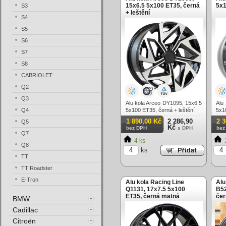
15x6.5 5x100 ET35, černá
5x1
S3
+ leštění
S4
S5
S6
S7
S8
CABRIOLET
Q2
Q3
Alu kola Arceo DY1095, 15x6.5
Alu
Q4
5x100 ET35, černá + leštění
5x1
1 890,00 Kč
2 286,90
2 
Q5
Kč
bez DPH
s DPH
bez
Q7
4 ks
Q8
ks
TT
TT Roadster
E-Tron
Alu kola Racing Line
Alu
Q1131, 17x7.5 5x100
B52
ET35, černá matná
čer
BMW
lím
Cadillac
Citroën