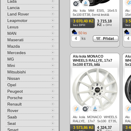
Lada
Lancia
Alu kola MiM ESIS, 16x6.5
Alu
Land Rover
5x100 ET38, černá lesklá
15x
Leapmotor
3 070,40 Kč
3 715,18
3 
Kč
bez DPH
s DPH
bez
Lexus
MAN
50 ks
ks
Maserati
Mazda
Mercedes
Alu kola MONACO
Al
MG
WHEELS RALLYE, 17x7
WH
5x100 ET35, bílá
5x1
Mini
Mitsubishi
Nissan
Opel
Peugeot
Porsche
Renault
Rover
Saab
Alu kola MONACO WHEELS
Al
RALLYE, 17x7 5x100 ET35,
RAL
Seat
bílá
čern
3 573,86 Kč
4 324,37
3 
Smart