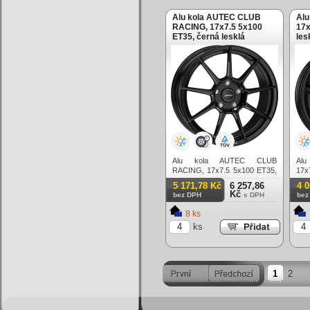
Alu kola AUTEC CLUB
Alu
RACING, 17x7.5 5x100
17x
ET35, černá lesklá
les
Alu kola AUTEC CLUB
Al
RACING, 17x7.5 5x100 ET35,
17x
černá lesklá
lesk
5 171,78 Kč
6 257,86
4 
Kč
bez DPH
s DPH
bez
8 ks
ks
1
2