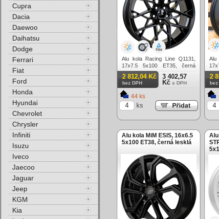
Cupra
Dacia
Daewoo
Daihatsu
Dodge
Ferrari
Alu kola Racing Line Q1131,
Alu
17x7.5 5x100 ET35, černá
17
Fiat
matná
mat
2 812,04 Kč
3 402,57
2 
Ford
Kč
bez DPH
s DPH
bez
Honda
44 ks
Hyundai
ks
Chevrolet
Chrysler
Infiniti
Alu kola MiM ESIS, 16x6.5
Alu
5x100 ET38, černá lesklá
ST
Isuzu
5x1
Iveco
Jaecoo
Jaguar
Jeep
KGM
Kia