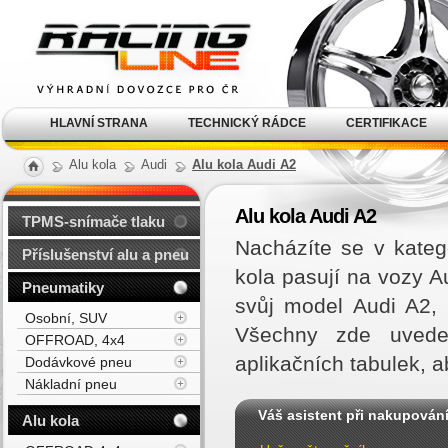
Alu kola, elektrony, litá
kola Racing Line
HLAVNÍ STRANA
TECHNICKÝ RÁDCE
CERTIFIKACE
Alu kola
Audi
Alu kola Audi A2
Alu kola Audi A2
TPMS-snímače tlaku
Nacházíte se v kateg
Příslušenství alu a pneu
kola pasují na vozy 
Pneumatiky
svůj model Audi A2,
Osobní, SUV
Všechny zde uveden
OFFROAD, 4x4
aplikačních tabulek, 
Dodávkové pneu
Nákladní pneu
Váš asistent při nakupován
Alu kola