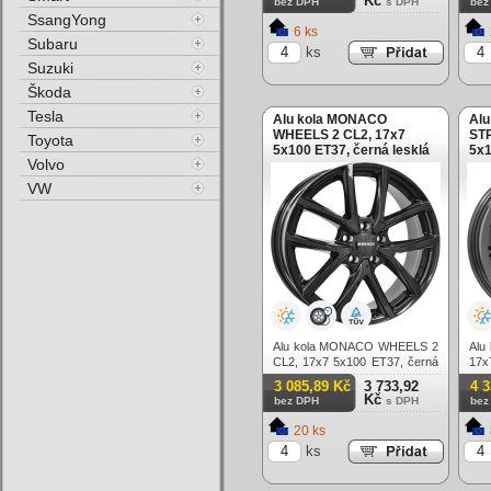
Kč
bez DPH
s DPH
bez
SsangYong
6 ks
Subaru
ks
Suzuki
Škoda
Tesla
Alu kola MONACO
Alu
WHEELS 2 CL2, 17x7
ST
Toyota
5x100 ET37, černá lesklá
5x1
Volvo
VW
Alu kola MONACO WHEELS 2
Alu
CL2, 17x7 5x100 ET37, černá
17x
lesklá
3 085,89 Kč
3 733,92
4 
Kč
bez DPH
s DPH
bez
20 ks
ks