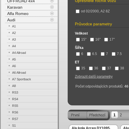
Upřesněte ročník vozu
OFFROAD 4x4
Karavan
od 02/2000, A2 8Z
Alfa Romeo
Audi
Průvodce parametry
A1
A2
Velikost
15"
16"
17"
A3
A4
Šířka
A4 Allroad
6
6.5
7
7.5
A5
ET
A6
35
36
37
38
A6 Allroad
Zobrazit další parametry
A7 Sportback
A8
Počet odpovídajících produktů:
46
RS3
RS4
RS5
RS6
1
2
RS7
S1
Alu kola Arceo DY1095,
Alu