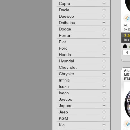
Cupra
Dacia
Daewoo
Daihatsu
Alu
Dodge
5x1
celo
Ferrari
3 4
bez
Fiat
4
Ford
Honda
Hyundai
Chevrolet
Alu
Chrysler
MRX
ET4
Infiniti
Isuzu
Iveco
Jaecoo
Jaguar
Jeep
KGM
Kia