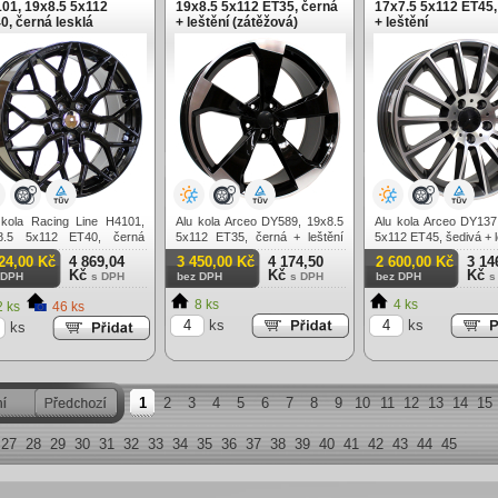
01, 19x8.5 5x112
19x8.5 5x112 ET35, černá
17x7.5 5x112 ET45,
0, černá lesklá
+ leštění (zátěžová)
+ leštění
 kola Racing Line H4101,
Alu kola Arceo DY589, 19x8.5
Alu kola Arceo DY137
8.5 5x112 ET40, černá
5x112 ET35, černá + leštění
5x112 ET45, šedivá + l
lá
(zátěžová)
24,00 Kč
4 869,04
3 450,00 Kč
4 174,50
2 600,00 Kč
3 14
Kč
Kč
Kč
 DPH
s DPH
bez DPH
s DPH
bez DPH
s
8 ks
4 ks
 ks
46 ks
ks
ks
ks
1
2
3
4
5
6
7
8
9
10
11
12
13
14
15
27
28
29
30
31
32
33
34
35
36
37
38
39
40
41
42
43
44
45