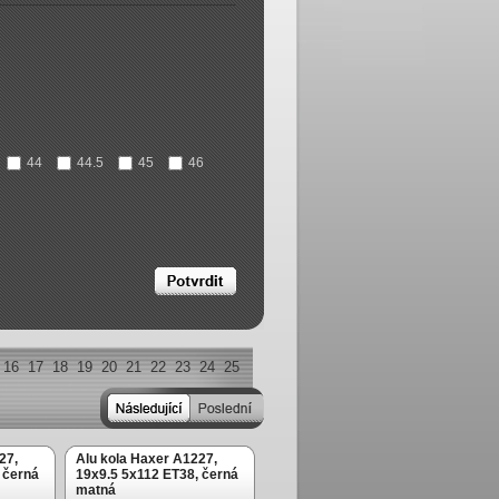
44
44.5
45
46
16
17
18
19
20
21
22
23
24
25
27,
Alu kola Haxer A1227,
 černá
19x9.5 5x112 ET38, černá
matná