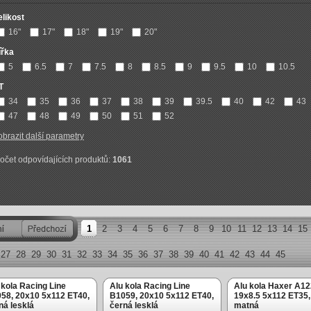
elikost
16"
17"
18"
19"
20"
ířka
5
6.5
7
7.5
8
8.5
9
9.5
10
10.5
T
34
35
36
37
38
39
39.5
40
42
43
47
48
49
50
51
52
obrazit další parametry
očet odpovídajících produktů:
1061
1
2
3
4
5
6
7
8
9
10
11
12
13
14
15
27
28
29
30
31
32
33
34
35
36
37
38
39
40
41
42
43
44
45
 kola Racing Line
Alu kola Racing Line
Alu kola Haxer A12
58, 20x10 5x112 ET40,
B1059, 20x10 5x112 ET40,
19x8.5 5x112 ET35,
ná lesklá
černá lesklá
matná