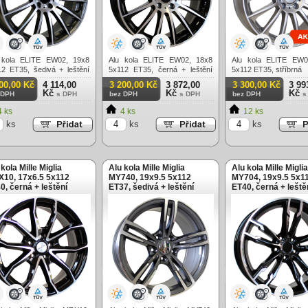
 kola ELITE EW02, 19x8
Alu kola ELITE EW02, 18x8
Alu kola ELITE EW0
12 ET35, šedivá + leštění
5x112 ET35, černá + leštění
5x112 ET35, stříbrná
roční použití
celoroční použití
00,00 Kč
4 114,00
3 200,00 Kč
3 872,00
3 300,00 Kč
3 99
Kč
Kč
Kč
 DPH
s DPH
bez DPH
s DPH
bez DPH
s
 ks
4 ks
12 ks
ks
ks
ks
 kola Mille Miglia
Alu kola Mille Miglia
Alu kola Mille Miglia
10, 17x6.5 5x112
MY740, 19x9.5 5x112
MY704, 19x9.5 5x1
0, černá + leštění
ET37, šedivá + leštění
ET40, černá + leště