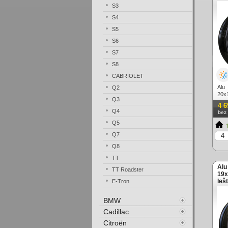
S3
S4
S5
S6
S7
S8
CABRIOLET
Alu
Q2
20x
Q3
lesk
4 6
Q4
bez
Q5
1
Q7
Q8
TT
Alu
TT Roadster
19x
leš
E-Tron
BMW
Cadillac
Citroën