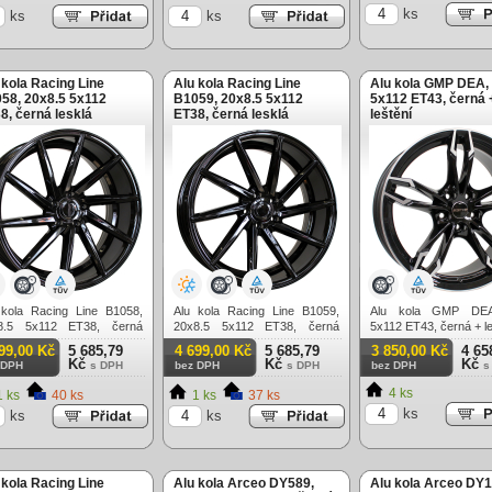
ks
ks
ks
 kola Racing Line
Alu kola Racing Line
Alu kola GMP DEA,
58, 20x8.5 5x112
B1059, 20x8.5 5x112
5x112 ET43, černá 
8, černá lesklá
ET38, černá lesklá
leštění
 kola Racing Line B1058,
Alu kola Racing Line B1059,
Alu kola GMP DEA
8.5 5x112 ET38, černá
20x8.5 5x112 ET38, černá
5x112 ET43, černá + le
lá
lesklá
99,00 Kč
5 685,79
4 699,00 Kč
5 685,79
3 850,00 Kč
4 65
Kč
Kč
Kč
 DPH
s DPH
bez DPH
s DPH
bez DPH
s
4 ks
 ks
40 ks
1 ks
37 ks
ks
ks
ks
 kola Racing Line
Alu kola Arceo DY589,
Alu kola Arceo DY1