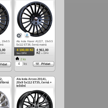
, 19x8.5
Alu kola Haxer A1227, 19x9.5
tná
5x112 ET38, černá matná
1,00
4 100,00 Kč
4 961,00
Kč
 DPH
bez DPH
s DPH
2 ks
ks
2,
Alu kola Arceo 20141,
tříbrná
20x9 5x112 ET35, černá +
leštění