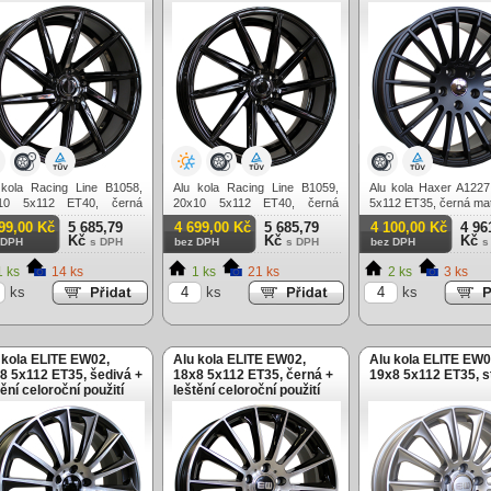
 kola Racing Line B1058,
Alu kola Racing Line B1059,
Alu kola Haxer A1227
10 5x112 ET40, černá
20x10 5x112 ET40, černá
5x112 ET35, černá ma
lá
lesklá
99,00 Kč
5 685,79
4 699,00 Kč
5 685,79
4 100,00 Kč
4 96
Kč
Kč
Kč
 DPH
s DPH
bez DPH
s DPH
bez DPH
s
 ks
14 ks
1 ks
21 ks
2 ks
3 ks
ks
ks
ks
 kola ELITE EW02,
Alu kola ELITE EW02,
Alu kola ELITE EW0
8 5x112 ET35, šedivá +
18x8 5x112 ET35, černá +
19x8 5x112 ET35, s
tění celoroční použití
leštění celoroční použití