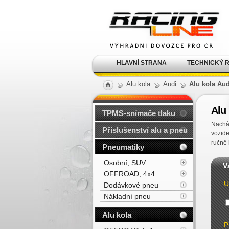
Alu kola, elektrony, litá
kola Racing Line
HLAVNÍ STRANA
TECHNICKÝ 
Alu kola
Audi
Alu kola Au
Alu
TPMS-snímače tlaku
Nacház
Příslušenství alu a pneu
vozide
ručně 
Pneumatiky
Osobní, SUV
V
OFFROAD, 4x4
U
Dodávkové pneu
Nákladní pneu
Alu kola
P