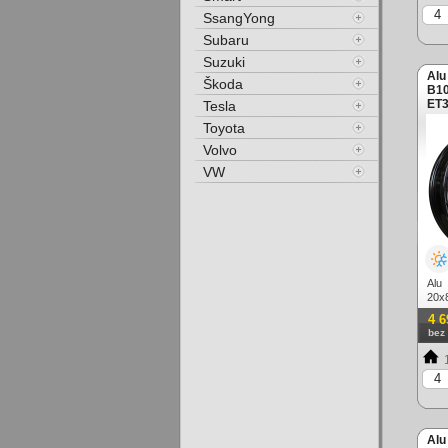
SsangYong
Subaru
Suzuki
Alu
Škoda
B10
ET3
Tesla
Toyota
Volvo
VW
Alu
20x
lesk
4 6
bez
1
Alu