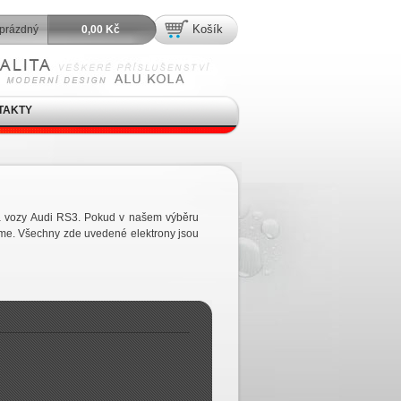
Košík
prázdný
0,00 Kč
TAKTY
 na vozy Audi RS3. Pokud v našem výběru
íme. Všechny zde uvedené elektrony jsou