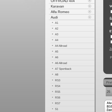
OFFROAD 4x4
Karavan
V
Alfa Romeo
Audi
Š
A1
A2
E
A3
A4
A4 Allroad
Z
A5
A6
P
A6 Allroad
A7 Sportback
A8
RS3
RS4
26
RS5
RS6
Alu
RS7
B10
S1
čer