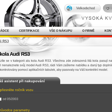
Velkoobchod
RÁDCE
CERTIFIKACE
VŠE O NÁKUPU
O FIRMĚ
KON
di RS3
 kola Audi RS3
íte se v kategorii alu kola Audi RS3. Všechna zde zobrazená litá kola pasují
l nenaleznete svůj model Audi RS3, rádi Vám zašleme nabídku a daný typ dopln
kontrolovány pomocí aplikačních tabulek, aby pasovaly na Váš konkrétní model.
áš asistent při nakupování
přesněte ročník vozu
od 05/2003
růvodce parametry