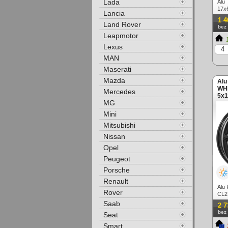
Lada
Alu
17x
Lancia
lešt
1 4
Land Rover
bez
Leapmotor
1
Lexus
MAN
Maserati
Mazda
Alu
WHE
Mercedes
5x1
MG
Mini
Mitsubishi
Nissan
Opel
Peugeot
Porsche
Renault
Alu
Rover
CL2
čern
Saab
2 7
bez
Seat
Smart