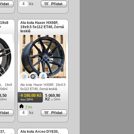
ks
 19x8
Alu kola Haxer HX08F,
+
19x9.5 5x112 ET40, černá
lesklá
, 19x8
Alu kola Haxer HX08F, 19x9.5
štění
5x112 ET40, černá lesklá
8,50
4 190,00 Kč
5 069,90
Kč
 DPH
bez DPH
s DPH
2 ks
ks
37,
Alu kola Arceo DY830,