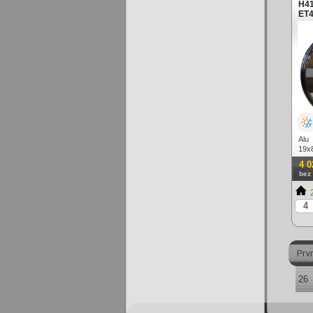
H41
ET4
Alu
19x
lesk
4 0
bez
2
26