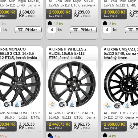
 kola Mille Miglia MRX10,
Alu kola Mille Miglia MY740,
Alu kola Mille Migli
6.5 5x112 ET40, černá +
19x9.5 5x112 ET37, šedivá +
19x9.5 5x112 ET40, 
ění
leštění
leštění
00,00 Kč
1 694,00
1 900,00 Kč
2 299,00
1 900,00 Kč
2 29
Kč
Kč
Kč
 DPH
s DPH
bez DPH
s DPH
bez DPH
s
 ks
12 ks
2 ks
ks
ks
ks
 kola MONACO
Alu kola IT WHEELS 2
Alu kola CMS C23, 
ELS 2 CL2, 16x6.5
ALICE, 16x6.5 5x112
5x112 ET40, černá 
12 ET45, černá lesklá
ET50, černá lesklá
leštěný límec
 kola MONACO WHEELS 2
Alu kola IT WHEELS 2 ALICE,
Alu kola CMS C23,
, 16x6.5 5x112 ET45,
16x6.5 5x112 ET50, černá
5x112 ET40, černá +
á lesklá
lesklá
límec
39,94 Kč
3 315,33
2 447,73 Kč
2 961,75
2 850,00 Kč
3 44
Kč
Kč
Kč
 DPH
s DPH
bez DPH
s DPH
bez DPH
s
4 ks
20 ks
5 ks