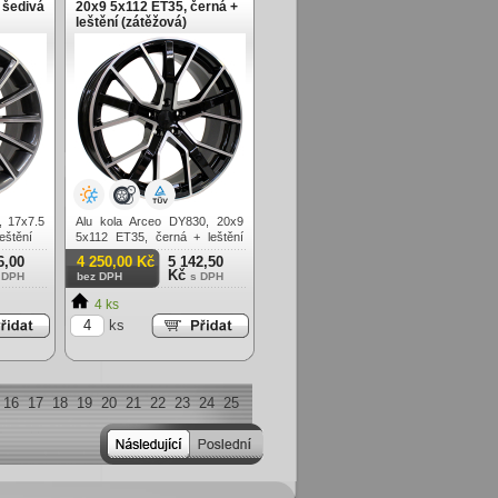
 šedivá
20x9 5x112 ET35, černá +
leštění (zátěžová)
, 17x7.5
Alu kola Arceo DY830, 20x9
eštění
5x112 ET35, černá + leštění
(zátěžová)
6,00
4 250,00 Kč
5 142,50
Kč
 DPH
bez DPH
s DPH
4 ks
ks
16
17
18
19
20
21
22
23
24
25