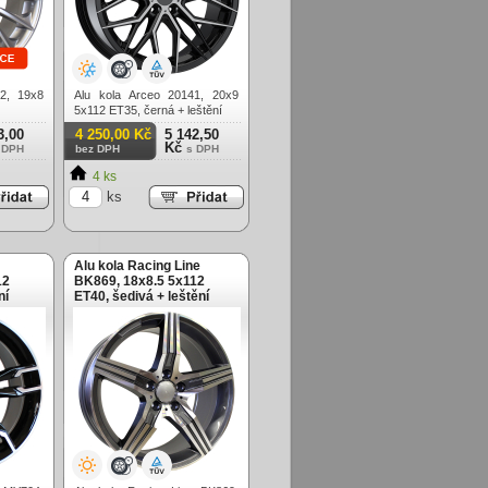
2, 19x8
Alu kola Arceo 20141, 20x9
5x112 ET35, černá + leštění
3,00
4 250,00 Kč
5 142,50
Kč
 DPH
bez DPH
s DPH
4 ks
ks
Alu kola Racing Line
12
BK869, 18x8.5 5x112
ní
ET40, šedivá + leštění