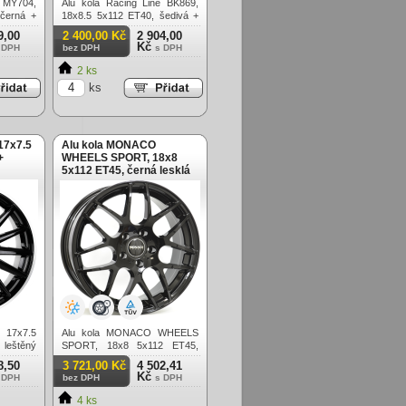
a MY704,
Alu kola Racing Line BK869,
černá +
18x8.5 5x112 ET40, šedivá +
leštění
9,00
2 400,00 Kč
2 904,00
Kč
 DPH
bez DPH
s DPH
2 ks
ks
17x7.5
Alu kola MONACO
+
WHEELS SPORT, 18x8
5x112 ET45, černá lesklá
 17x7.5
Alu kola MONACO WHEELS
 leštěný
SPORT, 18x8 5x112 ET45,
černá lesklá
8,50
3 721,00 Kč
4 502,41
Kč
 DPH
bez DPH
s DPH
4 ks