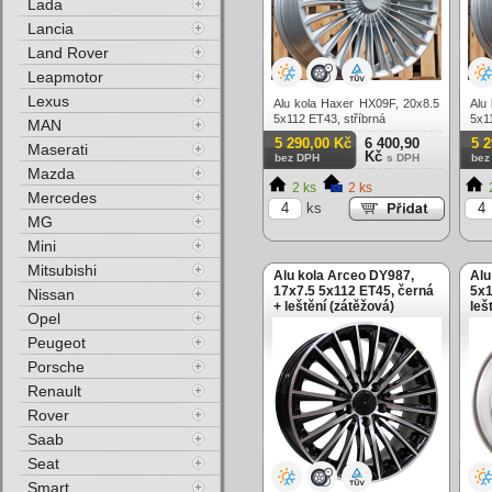
Lada
Lancia
Land Rover
Leapmotor
Lexus
Alu kola Haxer HX09F, 20x8.5
Alu
5x112 ET43, stříbrná
5x1
MAN
5 290,00 Kč
6 400,90
5 
Maserati
Kč
bez DPH
s DPH
bez
Mazda
2 ks
2 ks
Mercedes
ks
MG
Mini
Mitsubishi
Alu kola Arceo DY987,
Alu
17x7.5 5x112 ET45, černá
5x1
Nissan
+ leštění (zátěžová)
leš
Opel
Peugeot
Porsche
Renault
Rover
Saab
Seat
Smart