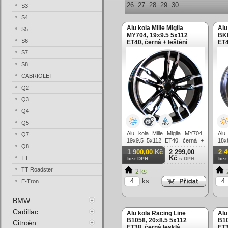
26
27
28
29
30
S3
S4
Alu kola Mille Miglia
Alu
S5
MY704, 19x9.5 5x112
BK8
S6
ET40, černá + leštění
ET4
S7
S8
CABRIOLET
Q2
Q3
Q4
Q5
Alu kola Mille Miglia MY704,
Alu
Q7
19x9.5 5x112 ET40, černá +
18x
Q8
leštění
lešt
1 900,00 Kč
2 299,00
2 
Kč
TT
bez DPH
s DPH
bez
TT Roadster
2 ks
ks
E-Tron
BMW
Cadillac
Alu kola Racing Line
Alu
B1058, 20x8.5 5x112
B10
Citroën
ET38, černá lesklá
ET3