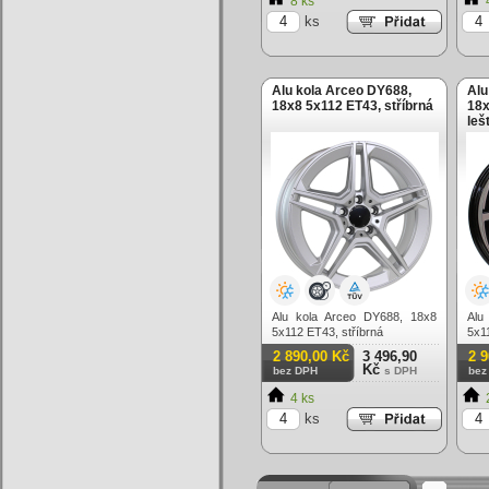
8 ks
ks
Alu kola Arceo DY688,
Alu
18x8 5x112 ET43, stříbrná
18x
leš
Alu kola Arceo DY688, 18x8
Alu
5x112 ET43, stříbrná
5x1
(zá
2 890,00 Kč
3 496,90
2 
Kč
bez DPH
s DPH
bez
4 ks
ks