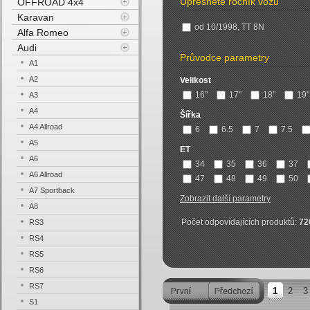
Upřesněte ročník vozu
OFFROAD 4x4
Karavan
od 10/1998, TT 8N
Alfa Romeo
Audi
Průvodce parametry
A1
A2
Velikost
16"
17"
18"
19"
A3
A4
Šířka
A4 Allroad
6
6.5
7
7.5
A5
ET
A6
34
35
36
37
A6 Allroad
47
48
49
50
A7 Sportback
Zobrazit další parametry
A8
Počet odpovídajících produktů:
72
RS3
RS4
RS5
RS6
RS7
1
2
3
S1