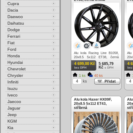
Cupra
Dacia
Daewoo
Daihatsu
Dodge
Ferrari
Fiat
Ford
Alu kola Racing Line B1058,
Alu
Honda
20x8.5 5x112 ET38, černá
20x
lesklá
lesk
Hyundai
4 699,00 Kč
5 685,79
4 
Kč
bez DPH
s DPH
bez
Chevrolet
Chrysler
1 ks
40 ks
ks
Infiniti
Isuzu
Iveco
Alu kola Haxer HX09F,
Alu
Jaecoo
20x8.5 5x112 ET43,
20x
Jaguar
stříbrná
stř
Jeep
KGM
Kia