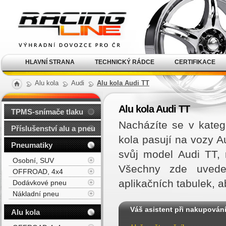
Alu kola, elektrony, litá
kola Racing Line
HLAVNÍ STRANA
TECHNICKÝ RÁDCE
CERTIFIKACE
Alu kola
Audi
Alu kola Audi TT
Alu kola Audi TT
TPMS-snímače tlaku
Nacházíte se v kateg
Příslušenství alu a pneu
kola pasují na vozy 
Pneumatiky
svůj model Audi TT,
Osobní, SUV
Všechny zde uveden
OFFROAD, 4x4
aplikačních tabulek, 
Dodávkové pneu
Nákladní pneu
Váš asistent při nakupován
Alu kola