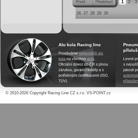
1
2
3
26
27
28
29
30
Alu kola Racing line
Pneuma
přísluš
Prodáváme
nejlevnější alu
kola
na všechna
auta
.
Levné pn
Oficiální dovoz do ČR s plnou
s nejvyšš
zárukou, garancí kvality a s
jakosti 
potřebnými certifikacemi (ISO,
automobi
TÜV).
příslušen
© 2010-2026 Copyright Racing Line CZ s.r.o. VS-POINT.cz