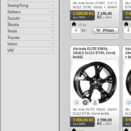
Alu kola Arceo DY987, 17x7.5
Alu
SsangYong
5x112 ET45, černá + leštění
ET48
Subaru
(zátěžová)
2 600,00 Kč
3 146,00
3 
Kč
Suzuki
bez DPH
s DPH
bez
Škoda
16 ks
ks
Tesla
Toyota
Volvo
Alu kola ELITE EW16,
Alu
VW
19x8.5 5x112 ET45, černá
19x
lesklá
+ l
Alu kola ELITE EW16, 19x8.5
Alu
5x112 ET45, černá lesklá
5x1
3 800,00 Kč
4 598,00
3 
Kč
bez DPH
s DPH
bez