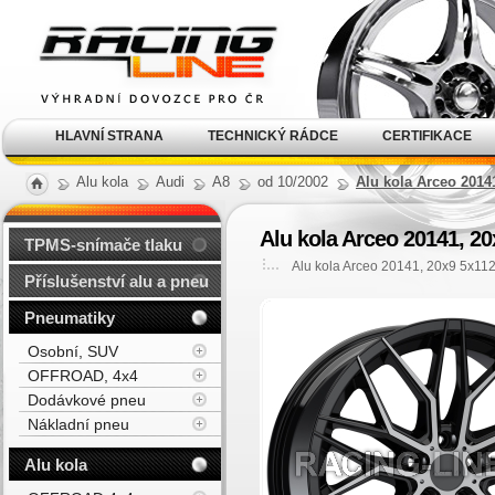
Alu kola, elektrony, litá
kola Racing Line
HLAVNÍ STRANA
TECHNICKÝ RÁDCE
CERTIFIKACE
Alu kola
Audi
A8
od 10/2002
Alu kola Arceo 20141
Alu kola Arceo 20141, 20
TPMS-snímače tlaku
Alu kola Arceo 20141, 20x9 5x112
Příslušenství alu a pneu
Pneumatiky
Osobní, SUV
OFFROAD, 4x4
Dodávkové pneu
Nákladní pneu
Alu kola