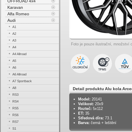
OFFROAD 4x4
Karavan
Alfa Romeo
Audi
A1
A2
A3
Foto je pouze ilustrační, množství d
A4
A4 Allroad
A5
A6
A6 Allroad
A7 Sportback
A8
Detail produktu Alu kola Arce
RS3
Model:
20141
RS4
Velikost:
20x9
RS5
Rozteč:
5x112
ET:
35
RS6
Středová díra:
73.1
RS7
Barva:
černá + leštění
S1