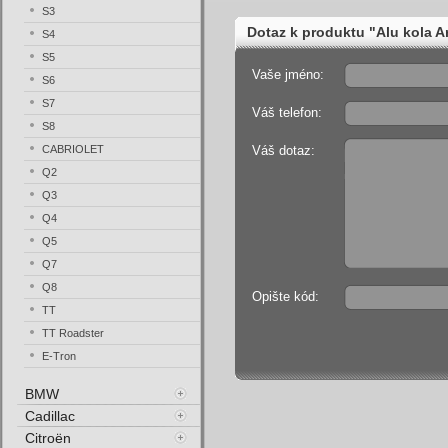
S3
Dotaz k produktu "Alu kola A
S4
S5
Vaše jméno:
S6
S7
Váš telefon:
S8
CABRIOLET
Váš dotaz:
Q2
Q3
Q4
Q5
Q7
Q8
Opište kód:
TT
TT Roadster
E-Tron
BMW
Cadillac
Citroën