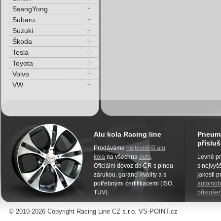
SsangYong
Subaru
Suzuki
Škoda
Tesla
Toyota
Volvo
VW
Alu kola Racing line
Pneuma
přísluš
Prodáváme
nejlevnější alu
kola
na všechna
auta
.
Levné pn
Oficiální dovoz do ČR s plnou
s nejvyšš
zárukou, garancí kvality a s
jakosti 
potřebnými certifikacemi (ISO,
automobi
TÜV).
příslušen
© 2010-2026 Copyright Racing Line CZ s.r.o. VS-POINT.cz