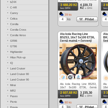
bZ4X
matn
3 488,20 Kč
4 220,72
2 
C-HR
Kč
bez DPH
s DPH
bez
Camry
39 ks
Celica
ks
Corolla
Corolla Cross
Alu kola Racing Line
Alu
Corolla Verso
B5253, 16x7 5x100 ET36,
BK2
černá matná + červený
šed
GR86
límec
GT86
Highlander
Hilux Pick-up
IQ
Land Cruiser
Land Cruiser 80
Land Cruiser 90
Alu kola Racing Line B5253,
Alu
Mirai
16x7 5x100 ET36, černá
18x
MR2
matná + červený límec
matn
2 607,68 Kč
3 155,30
3 
Kč
bez DPH
s DPH
bez
Paseo
Picnic
80 ks
ks
Previa