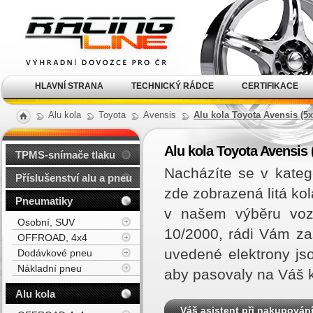
Alu kola, elektrony, litá
kola Racing Line
HLAVNÍ STRANA
TECHNICKÝ RÁDCE
CERTIFIKACE
Alu kola
Toyota
Avensis
Alu kola Toyota Avensis (5x
Alu kola Toyota Avensis 
TPMS-snímače tlaku
Nacházíte se v kateg
Příslušenství alu a pneu
zde zobrazená litá ko
Pneumatiky
v našem výběru vozi
Osobní, SUV
10/2000, rádi Vám z
OFFROAD, 4x4
uvedené elektrony js
Dodávkové pneu
Nákladní pneu
aby pasovaly na Váš 
Alu kola
Váš asistent při nakupován