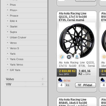
Prius
Prius+
Alu kola Racing Line
Alu
Proace
Q1131, 17x7.5 5x100
B50
ET35, černá matná
ET4
RAV 4
leš
Starlet
Supra
Urban Cruiser
Verso
Verso S
Yaris
Yaris Cross
Alu kola Racing Line Q1131,
Alu
Yaris Verso
17x7.5 5x100 ET35, černá
16x
matná
matn
GR Yaris
2 810,88 Kč
3 401,16
2 
Kč
bez DPH
s DPH
bez
Volvo
44 ks
VW
ks
Alu kola Racing Line
Alu
B5845, 16x6.5 5x100
B50