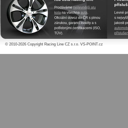
přísluš
Prodáváme
nejlevnější alu
kola
na všechna
auta
.
Levné pn
Oficiální dovoz do ČR s plnou
s nejvyšš
zárukou, garancí kvality a s
jakosti 
potřebnými certifikacemi (ISO,
automobi
TÜV).
příslušen
© 2010-2026 Copyright Racing Line CZ s.r.o. VS-POINT.cz