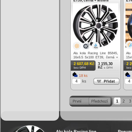
ET39, černá + leštění
ET4
Alu kola Racing Line B5845,
Alu
16x6.5 5x100 ET39, černá +
15x
leštění
lesk
2 607,68 Kč
3 155,30
2 
Kč
bez DPH
s DPH
bez
18 ks
ks
1
2
3
Alu kola Racing line
Pneuma