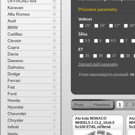
OFFROAD 4x4
Karavan
Průvodce parametry
Alfa Romeo
Velikost
Audi
15"
16"
17"
18"
BMW
Cadillac
Šířka
Citroën
5.5
6
6.5
7
Cupra
ET
Dacia
35
36
37
38
Daewoo
Zobrazit další parametry
Daihatsu
Dodge
Počet odpovídajících produktů:
96
Ferrari
Fiat
Ford
Honda
1
2
3
Hyundai
Chevrolet
Alu kola MONACO
Al
Chrysler
WHEELS 2 CL2, 16x6.5
WHE
Infiniti
5x100 ET40, stříbrná
5x1
Isuzu