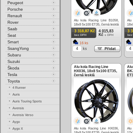
Peugeot
Porsche
Renault
Alu kola Racing Line B1058,
Alu
Rover
18x8 5x100 ET35, černá lesklá
18x
Saab
3 318,87 Kč
4 015,83
3 
Kč
Seat
bez DPH
s DPH
bez
Smart
16 ks
SsangYong
ks
Subaru
Suzuki
Alu kola Racing Line
Alu
Škoda
HX036, 18x8 5x100 ET35,
BK2
Tesla
černá lesklá
ET3
leš
Toyota
4 Runner
Auris
Auris Touring Sports
Avensis
Avensis Verso
Aygo
Alu kola Racing Line HX036,
Alu
Aygo X
18x8 5x100 ET35, černá lesklá
17x