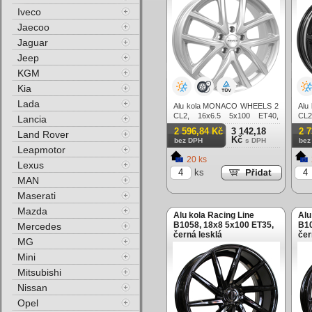
Iveco
Jaecoo
Jaguar
Jeep
KGM
Kia
Lada
Alu kola MONACO WHEELS 2
Alu
CL2, 16x6.5 5x100 ET40,
CL2
Lancia
stříbrná
čern
2 596,84 Kč
3 142,18
2 
Land Rover
Kč
bez DPH
s DPH
bez
Leapmotor
20 ks
Lexus
ks
MAN
Maserati
Mazda
Alu kola Racing Line
Alu
B1058, 18x8 5x100 ET35,
B10
Mercedes
černá lesklá
čer
MG
Mini
Mitsubishi
Nissan
Opel