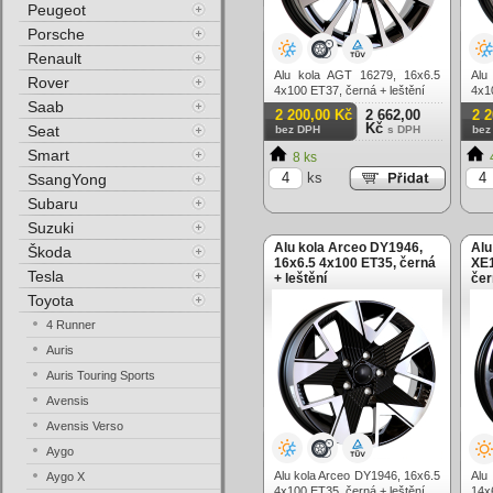
Peugeot
Porsche
Renault
Alu kola AGT 16279, 16x6.5
Alu
Rover
4x100 ET37, černá + leštění
4x1
Saab
2 200,00 Kč
2 662,00
2 
Kč
Seat
bez DPH
s DPH
bez
Smart
8 ks
ks
SsangYong
Subaru
Suzuki
Alu kola Arceo DY1946,
Alu
Škoda
16x6.5 4x100 ET35, černá
XE1
Tesla
+ leštění
čer
Toyota
4 Runner
Auris
Auris Touring Sports
Avensis
Avensis Verso
Aygo
Alu kola Arceo DY1946, 16x6.5
Alu
Aygo X
4x100 ET35, černá + leštění
14x