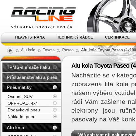
Alu kola, elektrony, litá
kola Racing Line
HLAVNÍ STRANA
TECHNICKÝ RÁDCE
CERTIFIKACE
Alu kola
Toyota
Paseo
Alu kola Toyota Paseo (4x100
Alu kola Toyota Paseo (4
TPMS-snímače tlaku
Nacházíte se v katego
Příslušenství alu a pneu
zobrazená litá kola 
Pneumatiky
našem výběru vozidel
Osobní, SUV
rádi Vám zašleme na
OFFROAD, 4x4
elektrony jsou ručn
Dodávkové pneu
Nákladní pneu
pasovaly na Váš konk
Alu kola
Váš asistent při nakupován