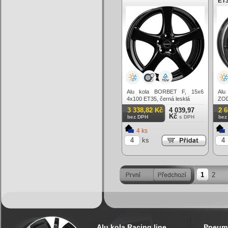
ET3
Alu kola BORBET F, 15x6
Alu
4x100 ET35, černá lesklá
ZOD
čern
3 338,82 Kč
4 039,97
2 
Kč
bez DPH
s DPH
bez
4 ks
ks
1
2
Alu kola Racing line
Pneuma