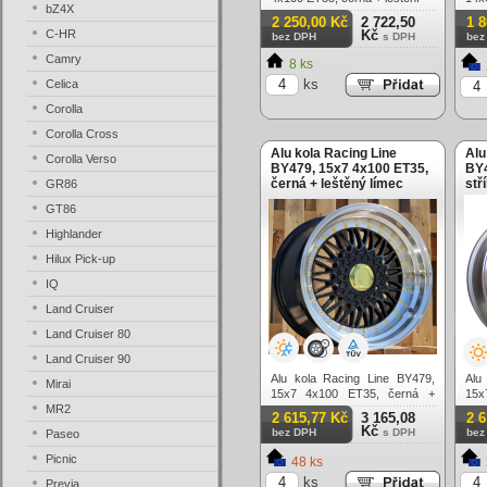
bZ4X
lešt
2 250,00 Kč
2 722,50
1 
C-HR
Kč
bez DPH
s DPH
bez
Camry
8 ks
ks
Celica
Corolla
Corolla Cross
Alu kola Racing Line
Alu
Corolla Verso
BY479, 15x7 4x100 ET35,
BY4
černá + leštěný límec
stř
GR86
GT86
Highlander
Hilux Pick-up
IQ
Land Cruiser
Land Cruiser 80
Land Cruiser 90
Alu kola Racing Line BY479,
Alu
Mirai
15x7 4x100 ET35, černá +
15x
MR2
leštěný límec
lešt
2 615,77 Kč
3 165,08
2 
Kč
bez DPH
s DPH
bez
Paseo
Picnic
48 ks
ks
Previa