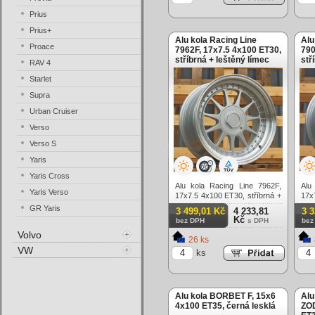
Prius
Prius+
Alu kola Racing Line
Alu
Proace
7962F, 17x7.5 4x100 ET30,
790
stříbrná + leštěný límec
stř
RAV 4
Starlet
Supra
Urban Cruiser
Verso
Verso S
Yaris
Yaris Cross
Alu kola Racing Line 7962F,
Alu
Yaris Verso
17x7.5 4x100 ET30, stříbrná +
17x
leštěný límec
lešt
GR Yaris
3 499,01 Kč
4 233,81
3 
Kč
bez DPH
s DPH
bez
Volvo
26 ks
VW
ks
Alu kola BORBET F, 15x6
Alu
4x100 ET35, černá lesklá
ZOD