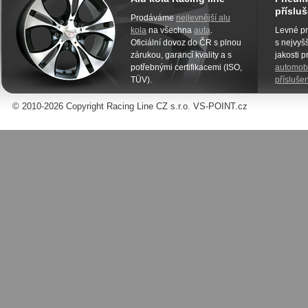
přísluš
Prodáváme
nejlevnější alu
kola
na všechna
auta
.
Levné pn
Oficiální dovoz do ČR s plnou
s nejvyšš
zárukou, garancí kvality a s
jakosti 
potřebnými certifikacemi (ISO,
automobi
TÜV).
příslušen
© 2010-2026 Copyright Racing Line CZ s.r.o. VS-POINT.cz