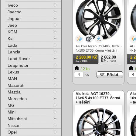
Iveco
Jaecoo
Jaguar
Jeep
KGM
Kia
Lada
Alu kola Arceo DY1486, 16x6.5
Alu
4x100 ET35, černá + leštění
4x1
Lancia
2 200,00 Kč
2 662,00
2 
Land Rover
Kč
bez DPH
s DPH
bez
Leapmotor
12 ks
Lexus
ks
MAN
Maserati
Mazda
Alu kola AGT 16279,
Alu
16x6.5 4x100 ET37, černá
16x
Mercedes
+ leštění
+ l
MG
Mini
Mitsubishi
Nissan
Opel