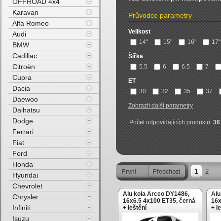
OFFROAD 4x4
Karavan
Průvodce parametry
Alfa Romeo
Velikost
Audi
14"
15"
16"
17"
BMW
Cadillac
Šířka
Citroën
5.5
6
6.5
7
Cupra
ET
Dacia
30
32
35
37
Daewoo
Zobrazit další parametry
Daihatsu
Dodge
Počet odpovídajících produktů:
36
Ferrari
Fiat
Ford
Honda
1
2
Hyundai
Chevrolet
Alu kola Arceo DY1486,
Alu
Chrysler
16x6.5 4x100 ET35, černá
16x
Infiniti
+ leštění
+ l
Isuzu