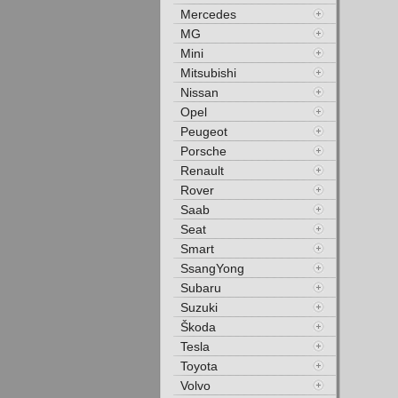
Mercedes
MG
Mini
Mitsubishi
Nissan
Opel
Peugeot
Porsche
Renault
Rover
Saab
Seat
Smart
SsangYong
Subaru
Suzuki
Škoda
Tesla
Toyota
Volvo