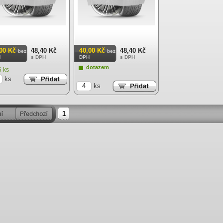
,00 Kč
48,40 Kč
40,00 Kč
48,40 Kč
bez
bez
H
s DPH
DPH
s DPH
dotazem
 ks
ks
ks
1