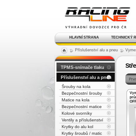
Alu kola, elektrony, litá
kola Racing Line
HLAVNÍ STRANA
TECHNICKÝ 
Příslušenství alu a pneu
Vymez
Stř
TPMS-snímače tlaku
Příslušenství alu a pneu
Šrouby na kola
Bezpečnostní šrouby
Vym
prů
Matice na kola
OFF
3m
Bezpečnostní matice
Kolové svorníky
Ventily a příslušenství
Krytky do alu kol
Krytky šroubů / matic