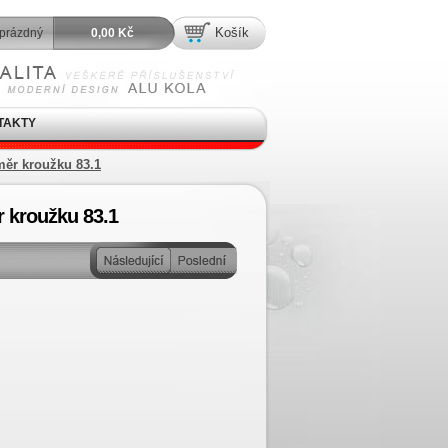
Košík
prázdný
0,00 Kč
TAKTY
měr kroužku 83.1
r kroužku 83.1