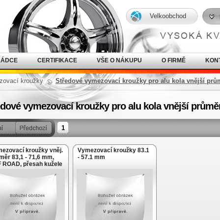
Velkoobchod
RÁDCE
CERTIFIKACE
VŠE O NÁKUPU
O FIRMĚ
KON
ovací kroužky
Středové vymezovací kroužky pro alu kola vnější prů
edové vymezovací kroužky pro alu kola vnější průmě
1
ezovací kroužky vněj.
Vymezovací kroužky 83.1
měr 83,1 - 71,6 mm,
- 57.1 mm
 ROAD, přesah kužele
m