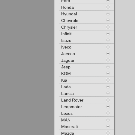
Ford
Honda
Hyundai
Chevrolet
Chrysler
Infiniti
Isuzu
Iveco
Jaecoo
Jaguar
Jeep
KGM
Kia
Lada
Lancia
Land Rover
Leapmotor
Lexus
MAN
Maserati
Mazda