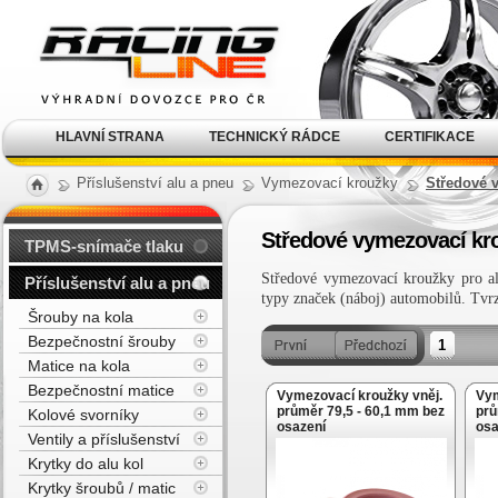
Alu kola, elektrony, litá
kola Racing Line
HLAVNÍ STRANA
TECHNICKÝ RÁDCE
CERTIFIKACE
Příslušenství alu a pneu
Vymezovací kroužky
Středové 
Středové vymezovací kro
TPMS-snímače tlaku
Středové vymezovací kroužky pro a
Příslušenství alu a pneu
typy značek (náboj) automobilů. Tvrz
Šrouby na kola
Bezpečnostní šrouby
1
Matice na kola
Bezpečnostní matice
Vymezovací kroužky vněj.
Vym
průměr 79,5 - 60,1 mm bez
prů
Kolové svorníky
osazení
osa
Ventily a příslušenství
Krytky do alu kol
Krytky šroubů / matic