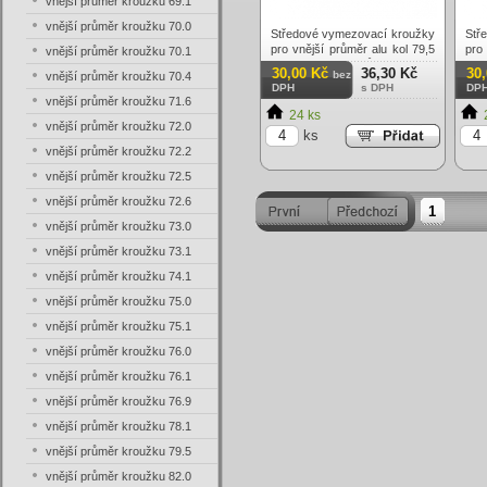
vnější průměr kroužku 69.1
vnější průměr kroužku 70.0
Středové vymezovací kroužky
Stř
pro vnější průměr alu kol 79,5
pro
vnější průměr kroužku 70.1
mm na vnitřní průměr náboje
mm 
30,00 Kč
36,30 Kč
30
bez
vnější průměr kroužku 70.4
70,3 mm bez osazení.
71
DPH
s DPH
DP
Tvrzený plast - vysoká
Tv
vnější průměr kroužku 71.6
odolnost. Cena za 1 ks
od
24 ks
kroužku.
kro
vnější průměr kroužku 72.0
ks
vnější průměr kroužku 72.2
vnější průměr kroužku 72.5
vnější průměr kroužku 72.6
1
vnější průměr kroužku 73.0
vnější průměr kroužku 73.1
vnější průměr kroužku 74.1
vnější průměr kroužku 75.0
vnější průměr kroužku 75.1
vnější průměr kroužku 76.0
vnější průměr kroužku 76.1
vnější průměr kroužku 76.9
vnější průměr kroužku 78.1
vnější průměr kroužku 79.5
vnější průměr kroužku 82.0