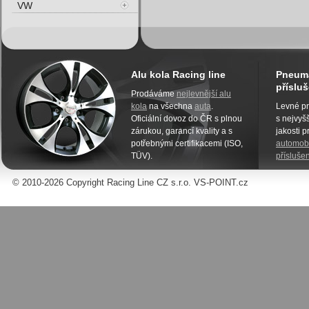
VW
Alu kola Racing line
Pneuma
přísluš
Prodáváme
nejlevnější alu
kola
na všechna
auta
.
Levné pn
Oficiální dovoz do ČR s plnou
s nejvyšš
zárukou, garancí kvality a s
jakosti 
potřebnými certifikacemi (ISO,
automobi
TÜV).
příslušen
© 2010-2026 Copyright Racing Line CZ s.r.o. VS-POINT.cz