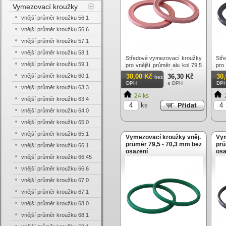
Vymezovací kroužky
vnější průměr kroužku 56.1
vnější průměr kroužku 56.6
vnější průměr kroužku 57.1
vnější průměr kroužku 58.1
Středové vymezovací kroužky
Stř
vnější průměr kroužku 59.1
pro vnější průměr alu kol 79,5
pro
mm na vnitřní průměr náboje
mm 
vnější průměr kroužku 60.1
30,00 Kč
36,30 Kč
30
bez
60,1 mm bez osazení.
64
DPH
s DPH
DP
Tvrzený plast - vysoká
Tv
vnější průměr kroužku 63.3
odolnost. Cena za 1 ks
od
24 ks
vnější průměr kroužku 63.4
kroužku.
kro
ks
vnější průměr kroužku 64.0
vnější průměr kroužku 65.0
vnější průměr kroužku 65.1
Vymezovací kroužky vněj.
Vym
průměr 79,5 - 70,3 mm bez
prů
vnější průměr kroužku 66.1
osazení
osa
vnější průměr kroužku 66.45
vnější průměr kroužku 66.6
vnější průměr kroužku 67.0
vnější průměr kroužku 67.1
vnější průměr kroužku 68.0
vnější průměr kroužku 68.1