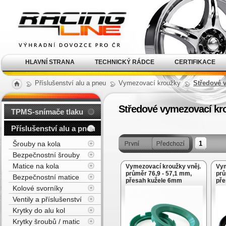
Alu kola, elektrony, litá
kola Racing Line
HLAVNÍ STRANA
TECHNICKÝ RÁDCE
CERTIFIKACE
Příslušenství alu a pneu
Vymezovací kroužky
Středové 
Středové vymezovací kro
TPMS-snímače tlaku
Příslušenství alu a pneu
Šrouby na kola
1
Bezpečnostní šrouby
Matice na kola
Vymezovací kroužky vněj.
Vym
průměr 76,9 - 57,1 mm,
prů
Bezpečnostní matice
přesah kužele 6mm
pře
Kolové svorníky
Ventily a příslušenství
Krytky do alu kol
Krytky šroubů / matic