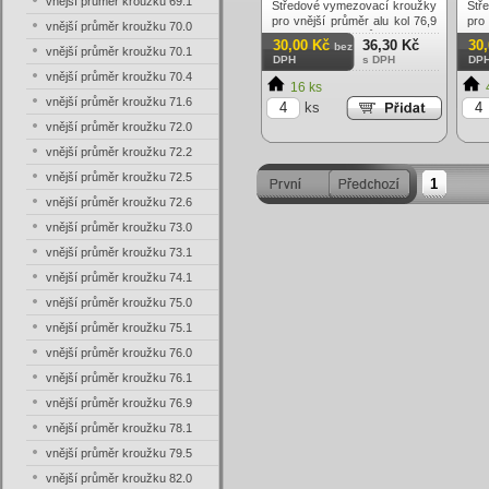
vnější průměr kroužku 69.1
Středové vymezovací kroužky
Stř
pro vnější průměr alu kol 76,9
pro
vnější průměr kroužku 70.0
mm na vnitřní průměr náboje
mm 
30,00 Kč
36,30 Kč
30
bez
vnější průměr kroužku 70.1
71,6 mm, přesah kužele 6mm.
72,
DPH
s DPH
DP
Tvrzený plast - vysoká
Tv
vnější průměr kroužku 70.4
odolnost. Cena za 1 ks
od
16 ks
kroužku.
kro
vnější průměr kroužku 71.6
ks
vnější průměr kroužku 72.0
vnější průměr kroužku 72.2
vnější průměr kroužku 72.5
1
vnější průměr kroužku 72.6
vnější průměr kroužku 73.0
vnější průměr kroužku 73.1
vnější průměr kroužku 74.1
vnější průměr kroužku 75.0
vnější průměr kroužku 75.1
vnější průměr kroužku 76.0
vnější průměr kroužku 76.1
vnější průměr kroužku 76.9
vnější průměr kroužku 78.1
vnější průměr kroužku 79.5
vnější průměr kroužku 82.0