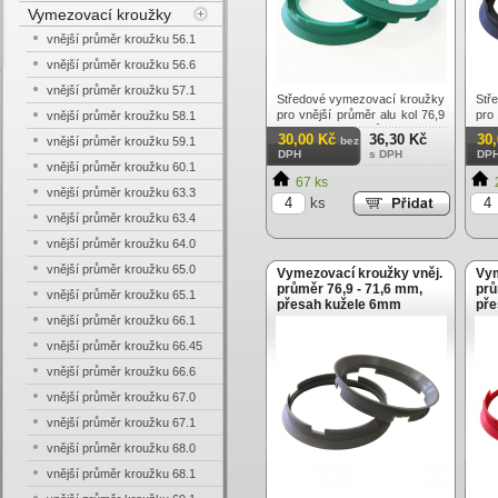
Vymezovací kroužky
vnější průměr kroužku 56.1
vnější průměr kroužku 56.6
vnější průměr kroužku 57.1
Středové vymezovací kroužky
Stř
pro vnější průměr alu kol 76,9
pro
vnější průměr kroužku 58.1
mm na vnitřní průměr náboje
mm 
30,00 Kč
36,30 Kč
30
vnější průměr kroužku 59.1
bez
57,1 mm, přesah kužele 6mm.
65,
DPH
s DPH
DP
Tvrzený plast - vysoká
Tv
vnější průměr kroužku 60.1
odolnost. Cena za 1 ks
od
67 ks
vnější průměr kroužku 63.3
kroužku.
kro
ks
vnější průměr kroužku 63.4
vnější průměr kroužku 64.0
vnější průměr kroužku 65.0
Vymezovací kroužky vněj.
Vym
průměr 76,9 - 71,6 mm,
prů
vnější průměr kroužku 65.1
přesah kužele 6mm
pře
vnější průměr kroužku 66.1
vnější průměr kroužku 66.45
vnější průměr kroužku 66.6
vnější průměr kroužku 67.0
vnější průměr kroužku 67.1
vnější průměr kroužku 68.0
vnější průměr kroužku 68.1