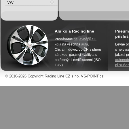
VW
Alu kola Racing line
Pneuma
přísluš
Prodáváme
nejlevnější alu
kola
na všechna
auta
.
Levné pn
Oficiální dovoz do ČR s plnou
s nejvyšš
zárukou, garancí kvality a s
jakosti 
potřebnými certifikacemi (ISO,
automobi
TÜV).
příslušen
© 2010-2026 Copyright Racing Line CZ s.r.o. VS-POINT.cz