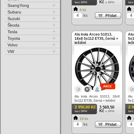
Kč
bez DPH
s DPH
bez
SsangYong
4 ks
Subaru
ks
Suzuki
Škoda
Tesla
Alu kola Arceo S1013,
Alu
Toyota
18x8 5x112 ET35, černá +
5x1
leštění
leš
Volvo
VW
Alu kola Arceo S1013, 18x8
Alu
5x112 ET35, černá + leštění
5x1
2 950,00 Kč
3 569,50
2 
Kč
bez DPH
s DPH
bez
16 ks
ks