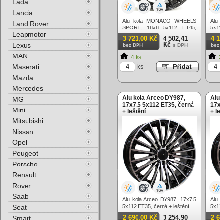
Lada
Lancia
Alu kola MONACO WHEELS
Alu
Land Rover
SPORT, 18x8 5x112 ET45,
5x1
Leapmotor
černá lesklá
3 721,00 Kč
4 502,41
4 
Kč
Lexus
bez DPH
s DPH
bez
MAN
4 ks
Maserati
ks
Mazda
Mercedes
Alu kola Arceo DY987,
Alu
MG
17x7.5 5x112 ET35, černá
17x
Mini
+ leštění
+ l
Mitsubishi
Nissan
Opel
Peugeot
Porsche
Renault
Rover
Saab
Alu kola Arceo DY987, 17x7.5
Alu
Seat
5x112 ET35, černá + leštění
5x1
(zá
2 690,00 Kč
3 254,90
2 
Smart