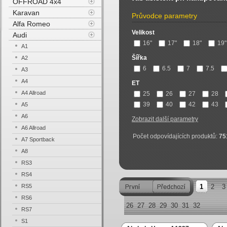
OFFROAD 4x4
Karavan
Průvodce parametry
Alfa Romeo
Velikost
Audi
16"
17"
18"
19"
A1
Šířka
A2
6
6.5
7
7.5
A3
A4
ET
A4 Allroad
25
26
27
28
39
40
42
43
A5
A6
Zobrazit další parametry
A6 Allroad
Počet odpovídajících produktů:
75
A7 Sportback
A8
RS3
RS4
RS5
1
2
3
RS6
26
27
28
29
30
31
32
RS7
S1