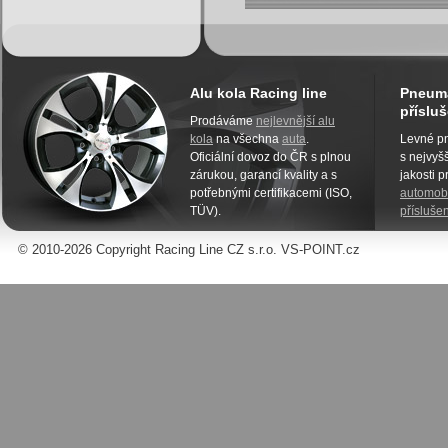
Alu kola Racing line
Pneuma
přísluš
Prodáváme
nejlevnější alu
kola
na všechna
auta
.
Levné pn
Oficiální dovoz do ČR s plnou
s nejvyšš
zárukou, garancí kvality a s
jakosti 
potřebnými certifikacemi (ISO,
automobi
TÜV).
příslušen
© 2010-2026 Copyright Racing Line CZ s.r.o. VS-POINT.cz