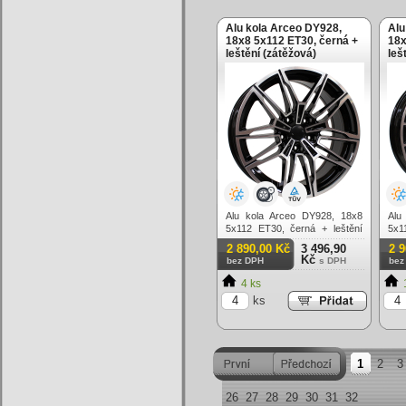
Alu kola Arceo DY928,
Alu
18x8 5x112 ET30, černá +
18x
leštění (zátěžová)
leš
Alu kola Arceo DY928, 18x8
Alu
5x112 ET30, černá + leštění
5x1
(zátěžová)
(zá
2 890,00 Kč
3 496,90
2 
Kč
bez DPH
s DPH
bez
4 ks
ks
1
2
3
26
27
28
29
30
31
32