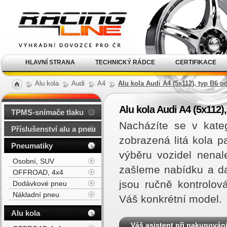
Alu kola, elektrony, litá
kola Racing Line
HLAVNÍ STRANA
TECHNICKÝ RÁDCE
CERTIFIKACE
Alu kola
Audi
A4
Alu kola Audi A4 (5x112), typ B6 o
Alu kola Audi A4 (5x112)
TPMS-snímače tlaku
Nacházíte se v kate
Příslušenství alu a pneu
zobrazená litá kola 
Pneumatiky
výběru vozidel nena
Osobní, SUV
zašleme nabídku a d
OFFROAD, 4x4
jsou ručně kontrolov
Dodávkové pneu
Nákladní pneu
Váš konkrétní model.
Alu kola
Váš asistent při nakupován