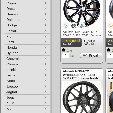
Cupra
Dacia
Daewoo
Daihatsu
Dodge
Ferrari
Alu kola Mille Miglia MRX10,
Alu
17x6.5 5x112 ET40, černá +
18x
Fiat
leštění
lešt
1 400,00 Kč
1 694,00
2 
Ford
Kč
bez DPH
s DPH
bez
Honda
1 ks
Hyundai
ks
Chevrolet
Chrysler
Infiniti
Alu kola MONACO
Alu
Isuzu
WHEELS SPORT, 18x8
19x
5x112 ET45, černá lesklá
les
Iveco
Jaecoo
Jaguar
Jeep
KGM
Kia