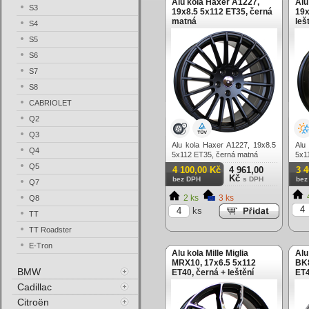
Alu kola Haxer A1227,
Alu
S3
19x8.5 5x112 ET35, černá
19x
matná
leš
S4
S5
S6
S7
S8
CABRIOLET
Q2
Q3
Alu kola Haxer A1227, 19x8.5
Alu
Q4
5x112 ET35, černá matná
5x1
celo
Q5
4 100,00 Kč
4 961,00
3 
Kč
bez DPH
s DPH
bez
Q7
2 ks
3 ks
Q8
ks
TT
TT Roadster
E-Tron
Alu kola Mille Miglia
Alu
MRX10, 17x6.5 5x112
BK8
BMW
ET40, černá + leštění
ET4
Cadillac
Citroën