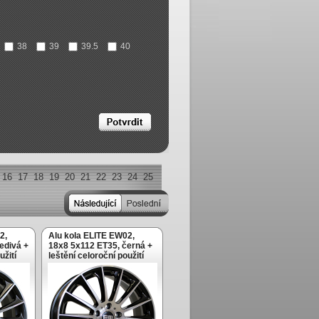
38
39
39.5
40
16
17
18
19
20
21
22
23
24
25
2,
Alu kola ELITE EW02,
edivá +
18x8 5x112 ET35, černá +
užití
leštění celoroční použití