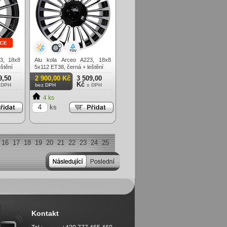
3, 18x8
Alu kola Arceo A223, 18x8
štění
5x112 ET38, černá + leštění
9,50
2 900,00 Kč
3 509,00
Kč
 DPH
bez DPH
s DPH
4 ks
ks
16
17
18
19
20
21
22
23
24
25
Kontakt