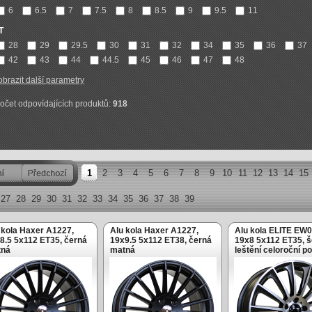
6
6.5
7
7.5
8
8.5
9
9.5
11
T
28
29
29.5
30
31
32
34
35
36
37
42
43
44
44.5
45
46
47
48
obrazit další parametry
očet odpovídajících produktů:
918
1
2
3
4
5
6
7
8
9
10
11
12
13
14
15
27
28
29
30
31
32
33
34
35
36
37
38
39
 kola Haxer A1227,
Alu kola Haxer A1227,
Alu kola ELITE EW0
8.5 5x112 ET35, černá
19x9.5 5x112 ET38, černá
19x8 5x112 ET35, š
tná
matná
leštění celoroční po