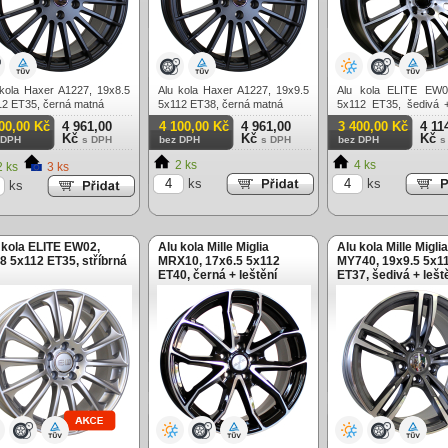
 kola Haxer A1227, 19x8.5
Alu kola Haxer A1227, 19x9.5
Alu kola ELITE EW0
12 ET35, černá matná
5x112 ET38, černá matná
5x112 ET35, šedivá +
celoroční použití
00,00 Kč
4 961,00
4 100,00 Kč
4 961,00
3 400,00 Kč
4 11
Kč
Kč
Kč
 DPH
s DPH
bez DPH
s DPH
bez DPH
s
2 ks
4 ks
 ks
3 ks
ks
ks
ks
 kola ELITE EW02,
Alu kola Mille Miglia
Alu kola Mille Miglia
8 5x112 ET35, stříbrná
MRX10, 17x6.5 5x112
MY740, 19x9.5 5x1
ET40, černá + leštění
ET37, šedivá + lešt