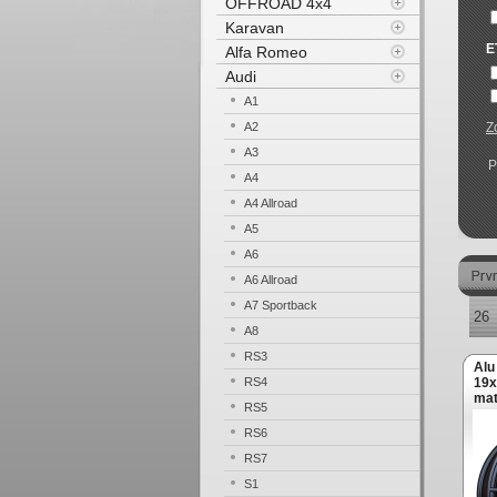
OFFROAD 4x4
Karavan
E
Alfa Romeo
Audi
A1
A2
Z
A3
P
A4
A4 Allroad
A5
A6
A6 Allroad
A7 Sportback
26
A8
RS3
Alu
RS4
19x
ma
RS5
RS6
RS7
S1