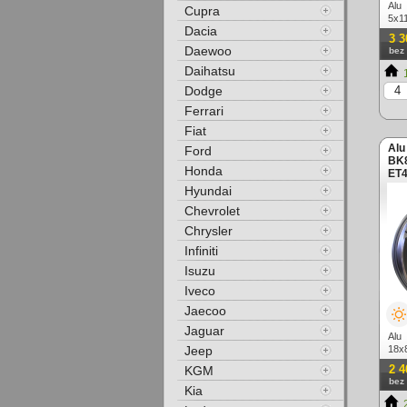
Alu
Cupra
5x11
Dacia
3 3
Daewoo
bez
Daihatsu
1
Dodge
Ferrari
Fiat
Alu
Ford
BK8
Honda
ET4
Hyundai
Chevrolet
Chrysler
Infiniti
Isuzu
Iveco
Jaecoo
Jaguar
Alu
Jeep
18x
lešt
2 4
KGM
bez
Kia
2