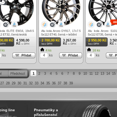
 kola ELITE EW16, 19x8.5
Alu kola Arceo DY817, 17x7.5
Alu kola Arceo S101
2 ET32, černá lesklá
5x112 ET40, černá + leštění
5x112 ET35, černá + le
00,00 Kč
4 598,00
2 700,00 Kč
3 267,00
2 950,00 Kč
3 56
Kč
Kč
Kč
 DPH
s DPH
bez DPH
s DPH
bez DPH
s
 ks
4 ks
16 ks
ks
ks
ks
1
2
3
4
5
6
7
8
9
10
11
12
13
14
15
27
28
29
30
31
32
33
34
35
36
37
38
39
cing line
Pneumatiky a
příslušenství