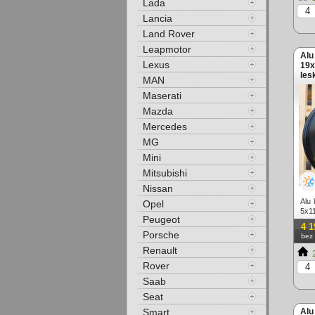
Lada
Lancia
Land Rover
Leapmotor
Alu
Lexus
19x
les
MAN
Maserati
Mazda
Mercedes
MG
Mini
Mitsubishi
Nissan
Alu
Opel
5x11
Peugeot
4 1
Porsche
bez
Renault
2
Rover
Saab
Seat
Smart
Alu