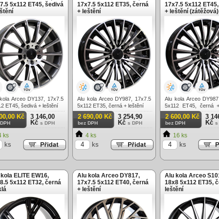
7.5 5x112 ET45, šedivá
17x7.5 5x112 ET35, černá
17x7.5 5x112 ET45,
eštění
+ leštění
+ leštění (zátěžová)
 kola Arceo DY137, 17x7.5
Alu kola Arceo DY987, 17x7.5
Alu kola Arceo DY987
2 ET45, šedivá + leštění
5x112 ET35, černá + leštění
5x112 ET45, černá +
(zátěžová)
00,00 Kč
3 146,00
2 690,00 Kč
3 254,90
2 600,00 Kč
3 14
Kč
Kč
Kč
 DPH
s DPH
bez DPH
s DPH
bez DPH
s
 ks
4 ks
16 ks
ks
ks
ks
 kola ELITE EW16,
Alu kola Arceo DY817,
Alu kola Arceo S10
8.5 5x112 ET32, černá
17x7.5 5x112 ET40, černá
18x8 5x112 ET35, č
klá
+ leštění
leštění