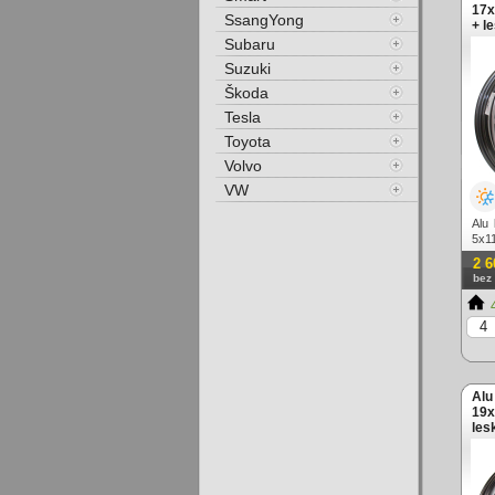
17x
SsangYong
+ l
Subaru
Suzuki
Škoda
Tesla
Toyota
Volvo
VW
Alu
5x11
2 6
bez
4
Alu
19x
les