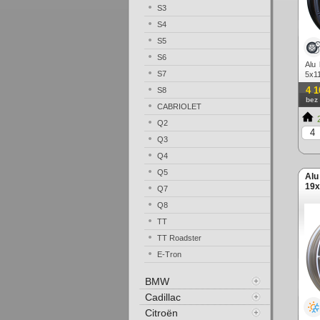
S3
S4
S5
S6
Alu
S7
5x1
4 1
S8
bez
CABRIOLET
2
Q2
Q3
Q4
Q5
Alu
19x
Q7
Q8
TT
TT Roadster
E-Tron
BMW
Cadillac
Citroën