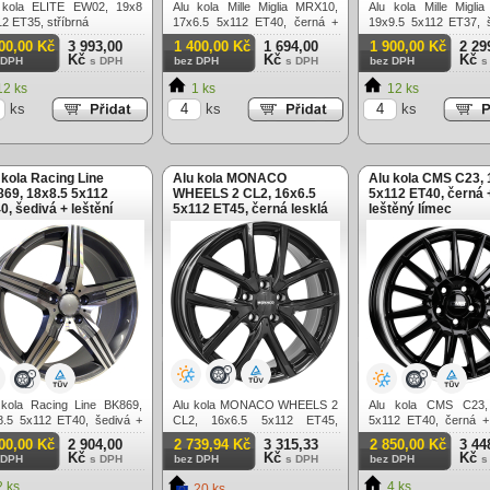
 kola ELITE EW02, 19x8
Alu kola Mille Miglia MRX10,
Alu kola Mille Migli
2 ET35, stříbrná
17x6.5 5x112 ET40, černá +
19x9.5 5x112 ET37, 
leštění
leštění
00,00 Kč
3 993,00
1 400,00 Kč
1 694,00
1 900,00 Kč
2 29
Kč
Kč
Kč
 DPH
s DPH
bez DPH
s DPH
bez DPH
s
2 ks
1 ks
12 ks
ks
ks
ks
 kola Racing Line
Alu kola MONACO
Alu kola CMS C23, 
69, 18x8.5 5x112
WHEELS 2 CL2, 16x6.5
5x112 ET40, černá 
0, šedivá + leštění
5x112 ET45, černá lesklá
leštěný límec
 kola Racing Line BK869,
Alu kola MONACO WHEELS 2
Alu kola CMS C23,
8.5 5x112 ET40, šedivá +
CL2, 16x6.5 5x112 ET45,
5x112 ET40, černá +
ění
černá lesklá
límec
00,00 Kč
2 904,00
2 739,94 Kč
3 315,33
2 850,00 Kč
3 44
Kč
Kč
Kč
 DPH
s DPH
bez DPH
s DPH
bez DPH
s
 ks
4 ks
20 ks