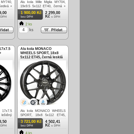
a MY740,
Alu kola Mille Miglia MY704,
šedivá +
19x9.5 5x112 ET40, černá +
leštění
9,00
1 900,00 Kč
2 299,00
Kč
 DPH
bez DPH
s DPH
2 ks
ks
17x7.5
Alu kola MONACO
+
WHEELS SPORT, 18x8
5x112 ET45, černá lesklá
 17x7.5
Alu kola MONACO WHEELS
 leštěný
SPORT, 18x8 5x112 ET45,
černá lesklá
8,50
3 721,00 Kč
4 502,41
Kč
 DPH
bez DPH
s DPH
4 ks