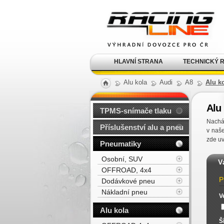
Alu kola, elektrony, litá
kola Racing Line
HLAVNÍ STRANA
TECHNICKÝ 
Alu kola
Audi
A8
Alu k
Alu 
TPMS-snímače tlaku
Nacház
Příslušenství alu a pneu
v naš
zde uv
Pneumatiky
Osobní, SUV
V
OFFROAD, 4x4
P
Dodávkové pneu
Nákladní pneu
V
Alu kola
Š