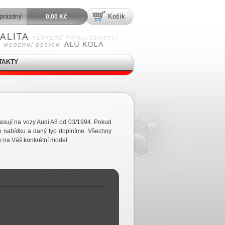
Košík
prázdný
0,00 Kč
TAKTY
pasují na vozy Audi A8 od 03/1994. Pokud
e nabídku a daný typ doplníme. Všechny
y na Váš konkrétní model.