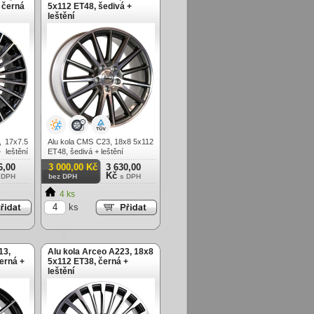
 černá
5x112 ET48, šedivá +
leštění
, 17x7.5
Alu kola CMS C23, 18x8 5x112
 leštění
ET48, šedivá + leštění
6,00
3 000,00 Kč
3 630,00
Kč
 DPH
bez DPH
s DPH
4 ks
ks
13,
Alu kola Arceo A223, 18x8
erná +
5x112 ET38, černá +
leštění