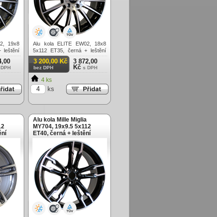
2, 19x8
Alu kola ELITE EW02, 18x8
 leštění
5x112 ET35, černá + leštění
celoroční použití
4,00
3 200,00 Kč
3 872,00
Kč
 DPH
bez DPH
s DPH
4 ks
ks
Alu kola Mille Miglia
12
MY704, 19x9.5 5x112
ění
ET40, černá + leštění