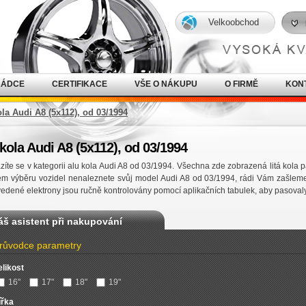
Velkoobchod
RÁDCE
CERTIFIKACE
VŠE O NÁKUPU
O FIRMĚ
KON
ola Audi A8 (5x112), od 03/1994
kola Audi A8 (5x112), od 03/1994
íte se v kategorii alu kola Audi A8 od 03/1994. Všechna zde zobrazená litá kola 
em výběru vozidel nenaleznete svůj model Audi A8 od 03/1994, rádi Vám zašlem
edené elektrony jsou ručně kontrolovány pomocí aplikačních tabulek, aby pasoval
áš asistent při nakupování
růvodce parametry
elikost
16"
17"
18"
19"
ířka