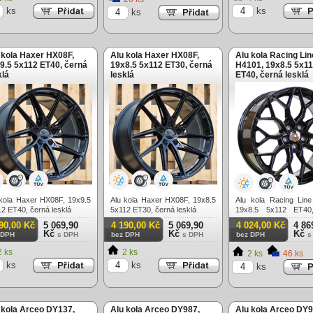
ks
ks
ks
 kola Haxer HX08F,
Alu kola Haxer HX08F,
Alu kola Racing Lin
9.5 5x112 ET40, černá
19x8.5 5x112 ET30, černá
H4101, 19x8.5 5x1
klá
lesklá
ET40, černá lesklá
 kola Haxer HX08F, 19x9.5
Alu kola Haxer HX08F, 19x8.5
Alu kola Racing Lin
2 ET40, černá lesklá
5x112 ET30, černá lesklá
19x8.5 5x112 ET40
lesklá
90,00 Kč
5 069,90
4 190,00 Kč
5 069,90
4 024,00 Kč
4 86
Kč
Kč
Kč
 DPH
s DPH
bez DPH
s DPH
bez DPH
s
 ks
2 ks
2 ks
46 ks
ks
ks
ks
 kola Arceo DY137,
Alu kola Arceo DY987,
Alu kola Arceo DY9