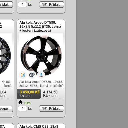
ks
e
Alu kola Arceo DY589,
12
19x8.5 5x112 ET35, černá
+ leštění (zátěžová)
e H4101,
Alu kola Arceo DY589, 19x8.5
, černá
5x112 ET35, černá + leštění
(zátěžová)
9,04
3 450,00 Kč
4 174,50
Kč
 DPH
bez DPH
s DPH
8 ks
ks
87,
Alu kola CMS C23, 18x8