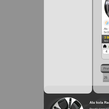
Alu
5x11
3 8
bez
4
26
Alu kola Ra