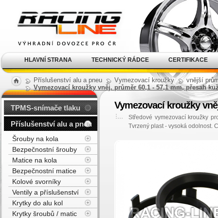
Alu kola, elektrony, litá
kola Racing Line
HLAVNÍ STRANA
TECHNICKÝ RÁDCE
CERTIFIKACE
Příslušenství alu a pneu
Vymezovací kroužky
vnější prů
Vymezovací kroužky vněj. průměr 60,1 - 57,1 mm, přesah k
Vymezovací kroužky vněj
TPMS-snímače tlaku
Středové vymezovací kroužky pr
Příslušenství alu a pneu
Tvrzený plast - vysoká odolnost. 
Šrouby na kola
Bezpečnostní šrouby
Matice na kola
Bezpečnostní matice
Kolové svorníky
Ventily a příslušenství
Krytky do alu kol
Krytky šroubů / matic