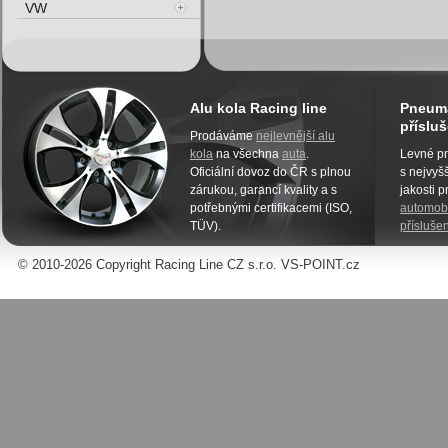
VW
Alu kola Racing line
Pneuma
přísluš
Prodáváme
nejlevnější alu
kola
na všechna
auta
.
Levné pn
Oficiální dovoz do ČR s plnou
s nejvyšš
zárukou, garancí kvality a s
jakosti 
potřebnými certifikacemi (ISO,
automobi
TÜV).
příslušen
© 2010-2026 Copyright Racing Line CZ s.r.o. VS-POINT.cz