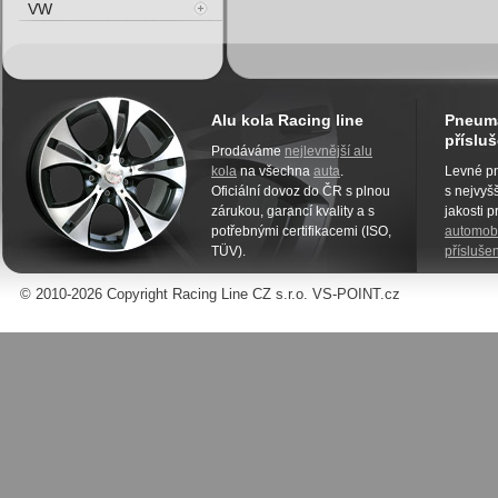
VW
Alu kola Racing line
Pneuma
přísluš
Prodáváme
nejlevnější alu
kola
na všechna
auta
.
Levné pn
Oficiální dovoz do ČR s plnou
s nejvyšš
zárukou, garancí kvality a s
jakosti 
potřebnými certifikacemi (ISO,
automobi
TÜV).
příslušen
© 2010-2026 Copyright Racing Line CZ s.r.o. VS-POINT.cz