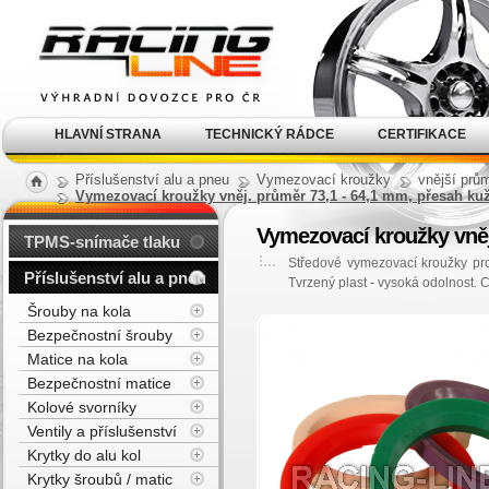
Alu kola, elektrony, litá
kola Racing Line
HLAVNÍ STRANA
TECHNICKÝ RÁDCE
CERTIFIKACE
Příslušenství alu a pneu
Vymezovací kroužky
vnější prů
Vymezovací kroužky vněj. průměr 73,1 - 64,1 mm, přesah k
Vymezovací kroužky vněj
TPMS-snímače tlaku
Středové vymezovací kroužky pr
Příslušenství alu a pneu
Tvrzený plast - vysoká odolnost. 
Šrouby na kola
Bezpečnostní šrouby
Matice na kola
Bezpečnostní matice
Kolové svorníky
Ventily a příslušenství
Krytky do alu kol
Krytky šroubů / matic