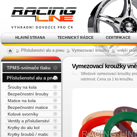
Alu kola, elektrony, litá
kola Racing Line
HLAVNÍ STRANA
TECHNICKÝ RÁDCE
CERTIFIKACE
Příslušenství alu a pneu
Vymezovací kroužky
vnější prů
Vymezovací kroužky vněj
TPMS-snímače tlaku
Středové vymezovací kroužky pro
Příslušenství alu a pneu
odolnost. Cena za 1 ks kroužku.
Šrouby na kola
Bezpečnostní šrouby
Matice na kola
Bezpečnostní matice
Kolové svorníky
Ventily a příslušenství
Krytky do alu kol
Krytky šroubů / matic