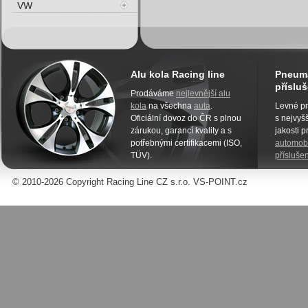
VW
Alu kola Racing line
Pneuma
přísluš
Prodáváme
nejlevnější alu
kola
na všechna
auta
.
Levné pn
Oficiální dovoz do ČR s plnou
s nejvyšš
zárukou, garancí kvality a s
jakosti 
potřebnými certifikacemi (ISO,
automobi
TÜV).
příslušen
© 2010-2026 Copyright Racing Line CZ s.r.o. VS-POINT.cz