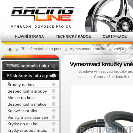
Alu kola, elektrony, litá
kola Racing Line
HLAVNÍ STRANA
TECHNICKÝ RÁDCE
CERTIFIKACE
Příslušenství alu a pneu
Vymezovací kroužky
vnější prů
Vymezovací kroužky vněj
TPMS-snímače tlaku
Středové vymezovací kroužky pro
Příslušenství alu a pneu
odolnost. Cena za 1 ks kroužku.
Šrouby na kola
Bezpečnostní šrouby
Matice na kola
Bezpečnostní matice
Kolové svorníky
Ventily a příslušenství
Krytky do alu kol
Krytky šroubů / matic