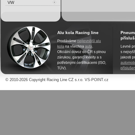
VW
Alu kola Racing line
Pneuma
přísluš
Prodáváme
nejlevnější alu
kola
na všechna
auta
.
Levné pn
Oficiální dovoz do ČR s plnou
s nejvyšš
zárukou, garancí kvality a s
jakosti 
potřebnými certifikacemi (ISO,
automobi
TÜV).
příslušen
© 2010-2026 Copyright Racing Line CZ s.r.o. VS-POINT.cz